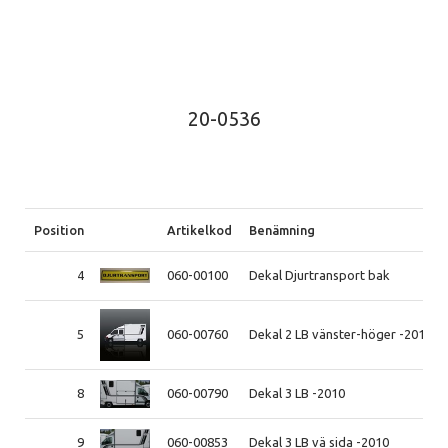
20-0536
Position
Artikelkod
Benämning
4
060-00100
Dekal Djurtransport bak
5
060-00760
Dekal 2 LB vänster-höger -2010
8
060-00790
Dekal 3 LB -2010
9
060-00853
Dekal 3 LB vä sida -2010