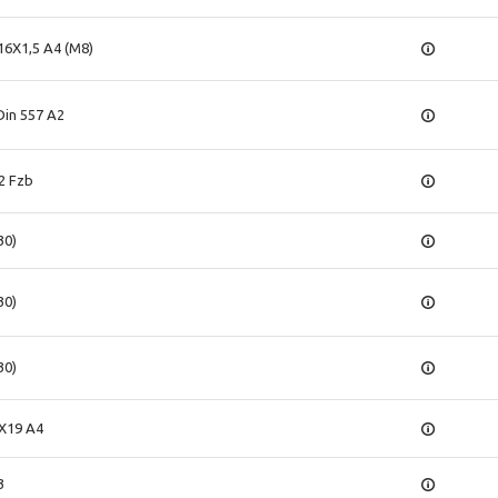
16X1,5 A4 (M8)
Din 557 A2
2 Fzb
30)
30)
30)
8X19 A4
3