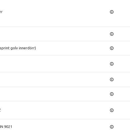
rr
sprint golv innerdörr)
Z
IN 9021