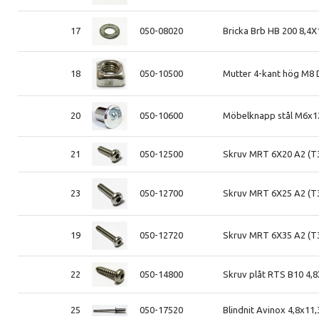
17
050-08020
Bricka Brb HB 200 8,4X
18
050-10500
Mutter 4-kant hög M8 
20
050-10600
Möbelknapp stål M6x1
21
050-12500
Skruv MRT 6X20 A2 (T
23
050-12700
Skruv MRT 6X25 A2 (T
19
050-12720
Skruv MRT 6X35 A2 (T
22
050-14800
Skruv plåt RTS B10 4,
25
050-17520
Blindnit Avinox 4,8x11,