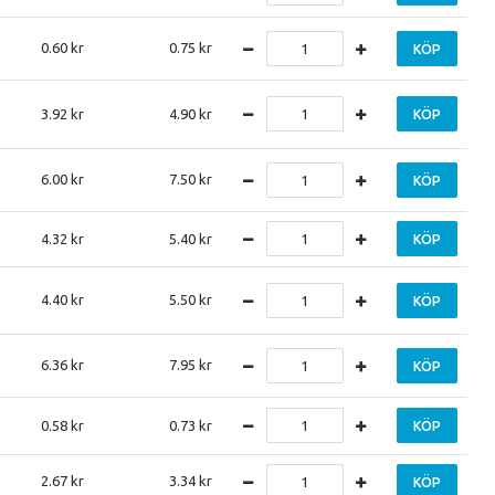
0.60
0.75
KÖP
3.92
4.90
KÖP
6.00
7.50
KÖP
4.32
5.40
KÖP
4.40
5.50
KÖP
6.36
7.95
KÖP
0.58
0.73
KÖP
2.67
3.34
KÖP