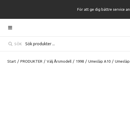
För att ge dig bättre service a
SÖK
Start
/
PRODUKTER
/
Välj Årsmodell
/
1998
/
Umesläp A10
/
Umesläp