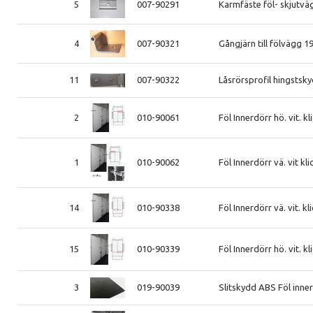
5
007-90291
Karmfäste föl- skjutvä
4
007-90321
Gångjärn till fölvägg 1
11
007-90322
Låsrörsprofil hingstsk
2
010-90061
Föl Innerdörr hö. vit. 
1
010-90062
Föl Innerdörr vä. vit k
14
010-90338
Föl Innerdörr vä. vit. 
15
010-90339
Föl Innerdörr hö. vit. 
3
019-90039
Slitskydd ABS Föl inn