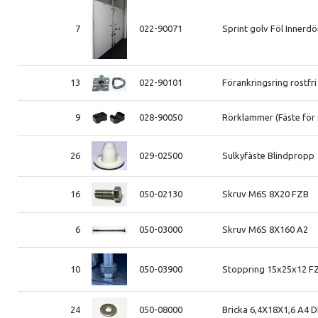
7
022-90071
Sprint golv Föl Innerdö
13
022-90101
Förankringsring rostfri
9
028-90050
Rörklammer (Fäste för 
26
029-02500
Sulkyfäste Blindpropp
16
050-02130
Skruv M6S 8X20 FZB
6
050-03000
Skruv M6S 8X160 A2
10
050-03900
Stoppring 15x25x12 F
24
050-08000
Bricka 6,4X18X1,6 A4 D