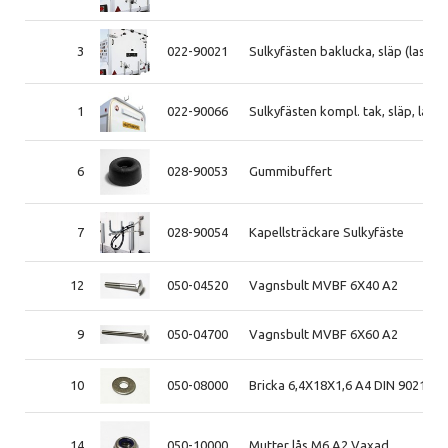
3
022-90021
Sulkyfästen baklucka, släp (lastb.t
1
022-90066
Sulkyfästen kompl. tak, släp, lastb
6
028-90053
Gummibuffert
7
028-90054
Kapellsträckare Sulkyfäste
12
050-04520
Vagnsbult MVBF 6X40 A2
9
050-04700
Vagnsbult MVBF 6X60 A2
10
050-08000
Bricka 6,4X18X1,6 A4 DIN 9021
14
050-10000
Mutter lås M6 A2 Vaxad