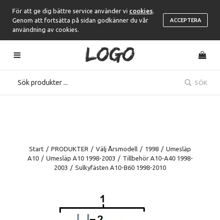
För att ge dig bättre service använder vi
cookies
.
Genom att fortsätta på sidan godkänner du vår
ACCEPTERA
användning av cookies.
SÖK
Start
/
PRODUKTER
/
Välj Årsmodell
/
1998
/
Umesläp
A10
/
Umesläp A10 1998-2003
/
Tillbehör A10-A40 1998-
2003
/
Sulkyfästen A10-B60 1998-2010