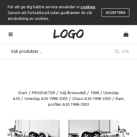
För att ge dig bättre service använder vi
cookies
.
Genom att fortsätta på sidan godkänner du vår
ACCEPTERA
användning av cookies.
SÖK
Start
/
PRODUKTER
/
Välj Årsmodell
/
1998
/
Umesläp
A30
/
Umesläp A30 1998-2003
/
Chassi A30 1998-2003
/
Ram,
profiler A30 1998-2003