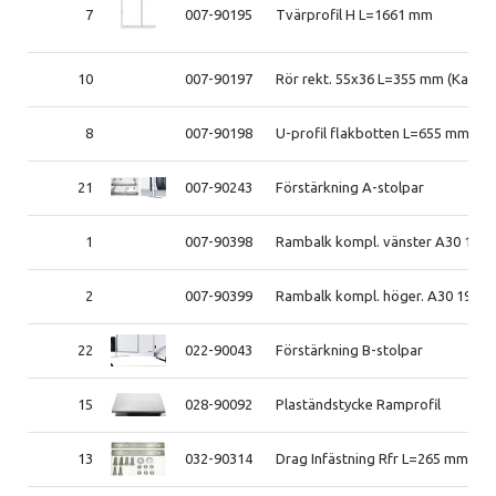
7
007-90195
Tvärprofil H L=1661 mm
10
007-90197
Rör rekt. 55x36 L=355 mm (Kap)
8
007-90198
U-profil flakbotten L=655 mm (Ka
21
007-90243
Förstärkning A-stolpar
1
007-90398
Rambalk kompl. vänster A30 199
2
007-90399
Rambalk kompl. höger. A30 1998-
22
022-90043
Förstärkning B-stolpar
15
028-90092
Plaständstycke Ramprofil
13
032-90314
Drag Infästning Rfr L=265 mm 3-h