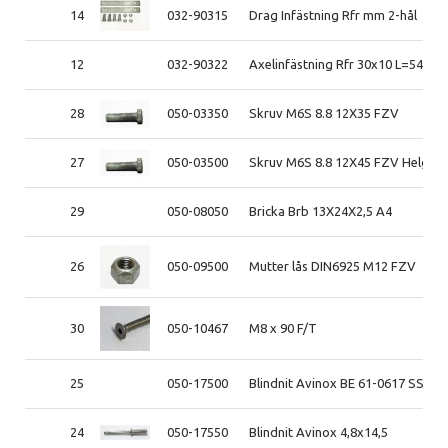
14
032-90315
Drag Infästning Rfr mm 2-hål
12
032-90322
Axelinfästning Rfr 30x10 L=540 m
28
050-03350
Skruv M6S 8.8 12X35 FZV
27
050-03500
Skruv M6S 8.8 12X45 FZV Helgän
29
050-08050
Bricka Brb 13X24X2,5 A4
26
050-09500
Mutter lås DIN6925 M12 FZV
30
050-10467
M8 x 90 F/T
25
050-17500
Blindnit Avinox BE 61-0617 SS
24
050-17550
Blindnit Avinox 4,8x14,5