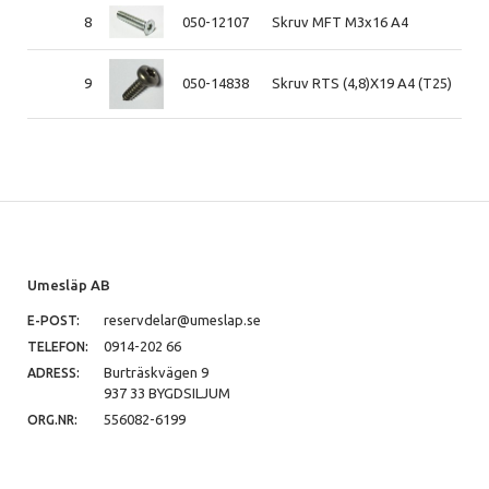
8
050-12107
Skruv MFT M3x16 A4
9
050-14838
Skruv RTS (4,8)X19 A4 (T25)
Umesläp AB
reservdelar@umeslap.se
E-POST:
0914-202 66
TELEFON:
Burträskvägen 9
ADRESS:
937 33 BYGDSILJUM
556082-6199
ORG.NR: