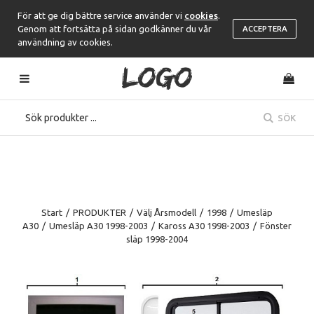
För att ge dig bättre service använder vi
cookies
.
Genom att fortsätta på sidan godkänner du vår
ACCEPTERA
användning av cookies.
SÖK
Start
/
PRODUKTER
/
Välj Årsmodell
/
1998
/
Umesläp
A30
/
Umesläp A30 1998-2003
/
Kaross A30 1998-2003
/
Fönster
släp 1998-2004