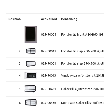
Position
Artikelkod
Benämning
1
025-90004
Fönster till front A10-B60 1998-2
2
025-90011
Fönster till släp 290x700 skjutb. v
3
025-90001
Fönster till släp 290x700 skjutb. h
4
025-90013
Vindavvisare fönster vit 2015B-
5
025-00431
Galler till skjutfönster 290x700m
6
025-00436
Mont.sats Galler till skjutfönste