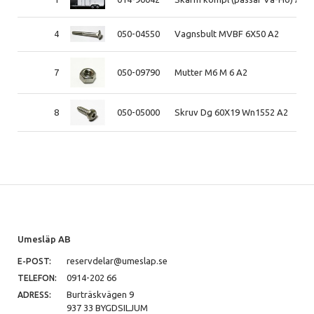
4
050-04550
Vagnsbult MVBF 6X50 A2
7
050-09790
Mutter M6 M 6 A2
8
050-05000
Skruv Dg 60X19 Wn1552 A2
Umesläp AB
reservdelar@umeslap.se
E-POST:
0914-202 66
TELEFON:
Burträskvägen 9
ADRESS:
937 33 BYGDSILJUM