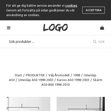
För att ge dig bättre service använder vi
cookies
.
Genom att fortsätta på sidan godkänner du vår
ACCEPTERA
användning av cookies.
SÖK
Start
/
PRODUKTER
/
Välj Årsmodell
/
1998
/
Umesläp
A50
/
Umesläp A50 1998-2003
/
Kaross A50 1998-2003
/
Skärm
A50-B60 1998-2010