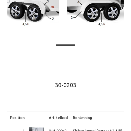
30-0203
Position
Artikelkod
Benämning
1
014-90042
Skärm kompl (passar Vä-Hö) A5