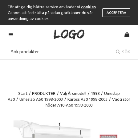
För att ge dig bättre service använder vi
cookies
.
Genom att fortsätta på sidan godkänner du vår
ACCEPTERA
användning av cookies.
SÖK
Start
/
PRODUKTER
/
Välj Årsmodell
/
1998
/
Umesläp
A50
/
Umesläp A50 1998-2003
/
Kaross A50 1998-2003
/
Vägg stor
höger A10-A60 1998-2003