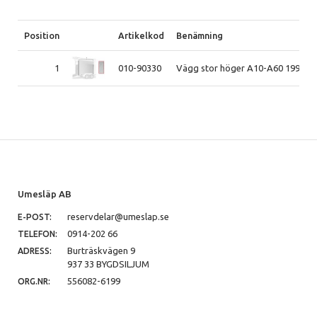
Position
Artikelkod
Benämning
1
010-90330
Vägg stor höger A10-A60 1998-2
Umesläp AB
reservdelar@umeslap.se
E-POST:
0914-202 66
TELEFON:
Burträskvägen 9
ADRESS:
937 33 BYGDSILJUM
556082-6199
ORG.NR: