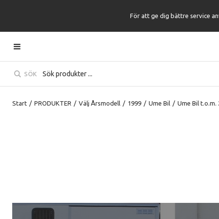
För att ge dig bättre service a
SÖK
Start
/
PRODUKTER
/
Välj Årsmodell
/
1999
/
Ume Bil
/
Ume Bil t.o.m.