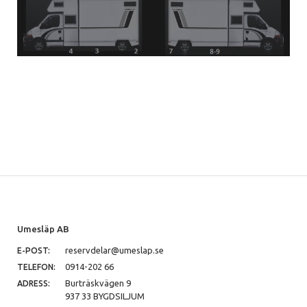
Umesläp AB
reservdelar@umeslap.se
E-POST:
0914-202 66
TELEFON:
Burträskvägen 9
ADRESS:
937 33 BYGDSILJUM