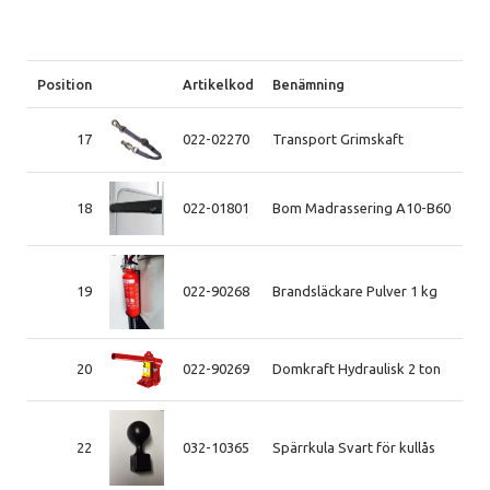
Position
Artikelkod
Benämning
17
022-02270
Transport Grimskaft
18
022-01801
Bom Madrassering A10-B60
19
022-90268
Brandsläckare Pulver 1 kg
20
022-90269
Domkraft Hydraulisk 2 ton
22
032-10365
Spärrkula Svart för kullås