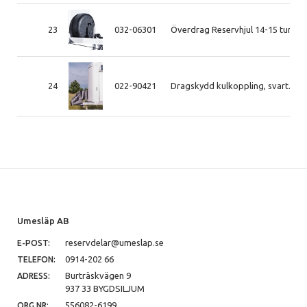
23
032-06301
Överdrag Reservhjul 14-15 tum
24
022-90421
Dragskydd kulkoppling, svart. uni
Umesläp AB
reservdelar@umeslap.se
E-POST:
0914-202 66
TELEFON:
Burträskvägen 9
ADRESS:
937 33 BYGDSILJUM
556082-6199
ORG.NR: