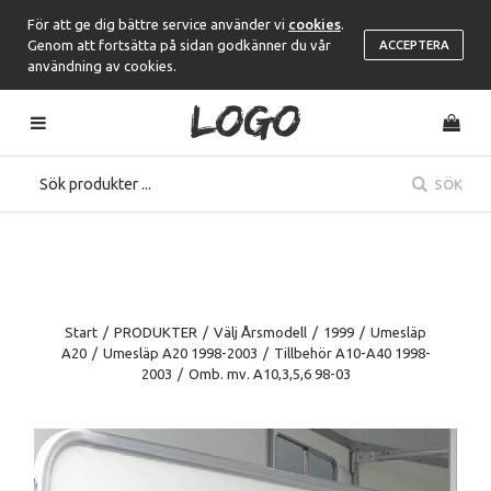
För att ge dig bättre service använder vi
cookies
.
Genom att fortsätta på sidan godkänner du vår
ACCEPTERA
användning av cookies.
SÖK
Start
/
PRODUKTER
/
Välj Årsmodell
/
1999
/
Umesläp
A20
/
Umesläp A20 1998-2003
/
Tillbehör A10-A40 1998-
2003
/
Omb. mv. A10,3,5,6 98-03