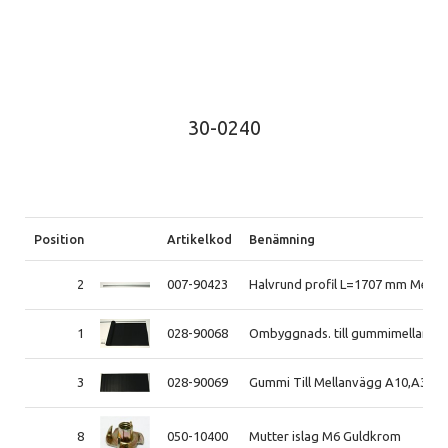
30-0240
Position
Artikelkod
Benämning
2
007-90423
Halvrund profil L=1707 mm Mell
1
028-90068
Ombyggnads. till gummimellanv. 
3
028-90069
Gummi Till Mellanvägg A10,A30,A
8
050-10400
Mutter islag M6 Guldkrom