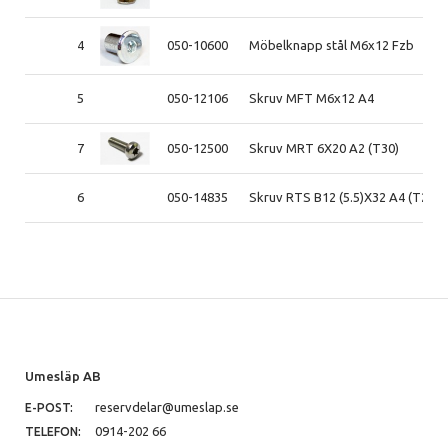
4
050-10600
Möbelknapp stål M6x12 Fzb
5
050-12106
Skruv MFT M6x12 A4
7
050-12500
Skruv MRT 6X20 A2 (T30)
6
050-14835
Skruv RTS B12 (5.5)X32 A4 (T25)
Umesläp AB
reservdelar@umeslap.se
E-POST:
0914-202 66
TELEFON: