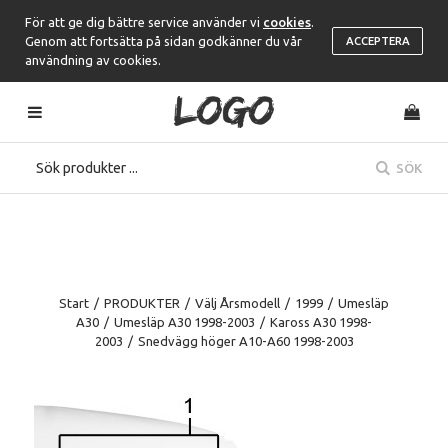
För att ge dig bättre service använder vi
cookies
.
Genom att fortsätta på sidan godkänner du vår
ACCEPTERA
användning av cookies.
SÖK
Start
/
PRODUKTER
/
Välj Årsmodell
/
1999
/
Umesläp
A30
/
Umesläp A30 1998-2003
/
Kaross A30 1998-
2003
/
Snedvägg höger A10-A60 1998-2003