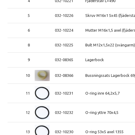
4
032-10221
Fjäderstav L=490
5
032-10226
Skruv M16x1 5x45 (fjäderst
6
032-10224
Mutter M16x1,5 axel (fjäder
8
032-10225
Bult M12x1,5x22 (svängarm
9
032-08365
Lagerbock
10
032-08366
Bussningssats Lagerbock 69
11
032-10231
O-ring inre 64,2x5,7
12
032-10232
O-ring yttre 70x4,5
13
032-10230
O-ring 53x5 axel 1355