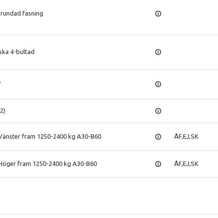
g rundad fasning
ska 4-bultad
V
2)
 Vänster fram 1250-2400 kg A30-B60
ÅF,EJ,SK
 Höger fram 1250-2400 kg A30-B60
ÅF,EJ,SK