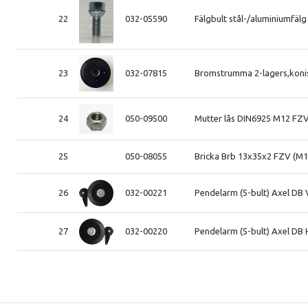
22
032-05590
Fälgbult stål-/aluminiumfäl
23
032-07815
Bromstrumma 2-lagers,koni
24
050-09500
Mutter lås DIN6925 M12 FZ
25
050-08055
Bricka Brb 13x35x2 FZV (M1
26
032-00221
Pendelarm (5-bult) Axel DB
27
032-00220
Pendelarm (5-bult) Axel DB