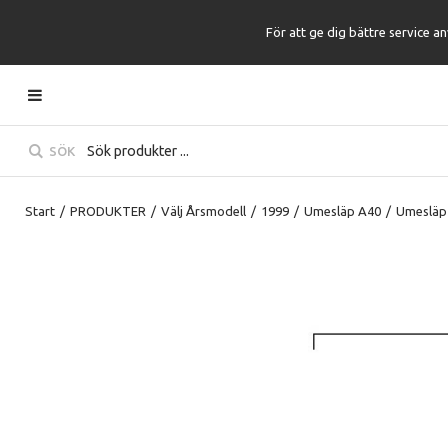
För att ge dig bättre service a
SÖK
Start
/
PRODUKTER
/
Välj Årsmodell
/
1999
/
Umesläp A40
/
Umesläp