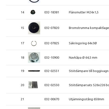
14
032-18381
Flänsmutter M24x1,5
15
032-07820
Bromstrumma kompaktlager
17
032-07825
Säkringsring 64x3Ø
18
032-10900
Navkåpa Ø 64,5 mm
19
032-02551
Stötdämpare till boggivagn 
20
032-02550
Stötdämparsats S26x226 bo
21
032-00670
Utjämningsstång 650mm