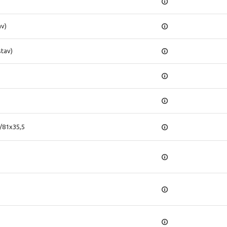
av)
stav)
)
/81x35,5