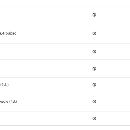
,4-bultad
(1st.)
ggie (4st)