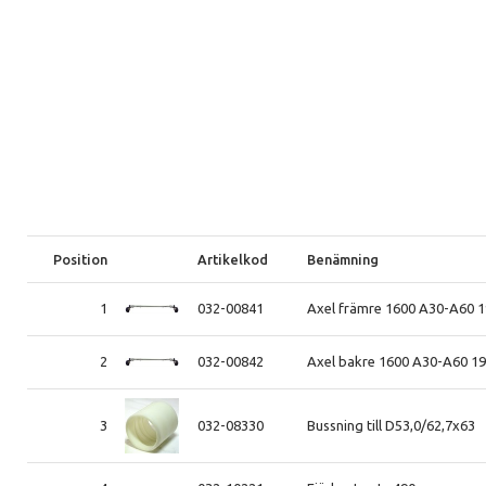
Position
Artikelkod
Benämning
1
032-00841
Axel främre 1600 A30-A60 
2
032-00842
Axel bakre 1600 A30-A60 1
3
032-08330
Bussning till D53,0/62,7x63