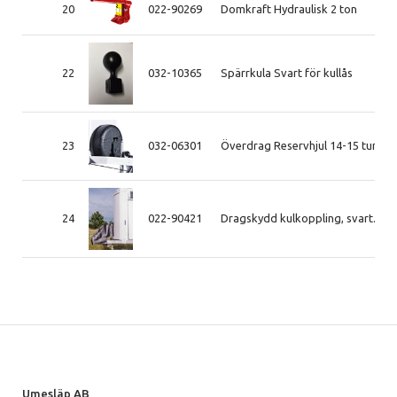
20
022-90269
Domkraft Hydraulisk 2 ton
22
032-10365
Spärrkula Svart för kullås
23
032-06301
Överdrag Reservhjul 14-15 tum
24
022-90421
Dragskydd kulkoppling, svart. uni
Umesläp AB