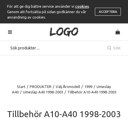
För att ge dig bättre service använder vi
cookies
.
Genom att fortsätta på sidan godkänner du vår
ACCEPTERA
användning av cookies.
SÖK
Start
/
PRODUKTER
/
Välj Årsmodell
/
1999
/
Umesläp
A40
/
Umesläp A40 1998-2003
/
Tillbehör A10-A40 1998-2003
Tillbehör A10-A40 1998-2003