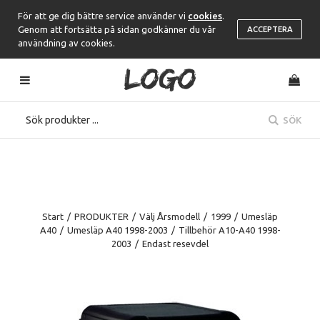
För att ge dig bättre service använder vi
cookies
.
Genom att fortsätta på sidan godkänner du vår
ACCEPTERA
användning av cookies.
SÖK
Start
/
PRODUKTER
/
Välj Årsmodell
/
1999
/
Umesläp
A40
/
Umesläp A40 1998-2003
/
Tillbehör A10-A40 1998-
2003
/
Endast resevdel