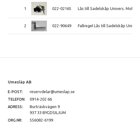
1
022-02165
Lås till Sadelskåp Univers. Mobilt 
2
022-90649
Fallregel Lås till Sadelskåp Univers
Umesläp AB
reservdelar@umeslap.se
E-POST:
0914-202 66
TELEFON:
Burträskvägen 9
ADRESS:
937 33 BYGDSILJUM
556082-6199
ORG.NR: