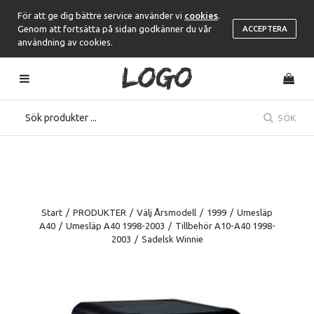
För att ge dig bättre service använder vi
cookies
.
Genom att fortsätta på sidan godkänner du vår
ACCEPTERA
användning av cookies.
SÖK
Start
/
PRODUKTER
/
Välj Årsmodell
/
1999
/
Umesläp
A40
/
Umesläp A40 1998-2003
/
Tillbehör A10-A40 1998-
2003
/
Sadelsk Winnie