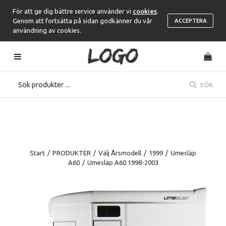
För att ge dig bättre service använder vi
cookies
.
Genom att fortsätta på sidan godkänner du vår
ACCEPTERA
användning av cookies.
SÖK
Start
/
PRODUKTER
/
Välj Årsmodell
/
1999
/
Umesläp
A60
/
Umesläp A60 1998-2003