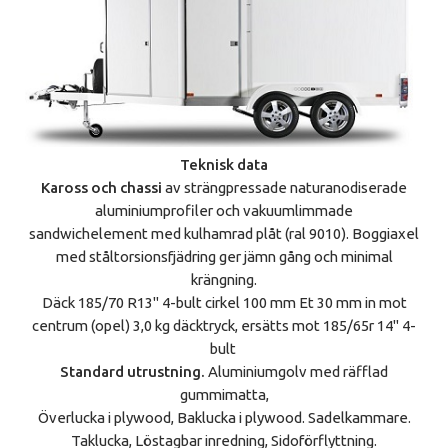
Teknisk data
Kaross och chassi
av strängpressade naturanodiserade
aluminiumprofiler och vakuumlimmade
sandwichelement med kulhamrad plåt (ral 9010). Boggiaxel
med ståltorsionsfjädring ger jämn gång och minimal
krängning.
Däck 185/70 R13" 4-bult cirkel 100 mm Et 30 mm in mot
centrum (opel) 3,0 kg däcktryck, ersätts mot 185/65r 14" 4-
bult
Standard utrustning.
Aluminiumgolv med räfflad
gummimatta,
Överlucka i plywood, Baklucka i plywood. Sadelkammare.
Taklucka, Löstagbar inredning, Sidoförflyttning.