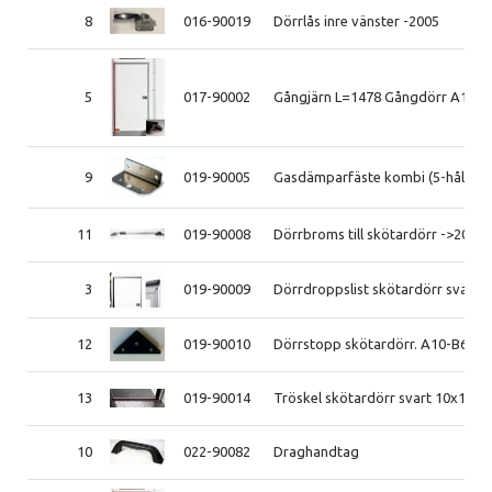
8
016-90019
Dörrlås inre vänster -2005
5
017-90002
Gångjärn L=1478 Gångdörr A10-B
9
019-90005
Gasdämparfäste kombi (5-hål)
11
019-90008
Dörrbroms till skötardörr ->2021
3
019-90009
Dörrdroppslist skötardörr svart
12
019-90010
Dörrstopp skötardörr. A10-B60 t.
13
019-90014
Tröskel skötardörr svart 10x18
10
022-90082
Draghandtag