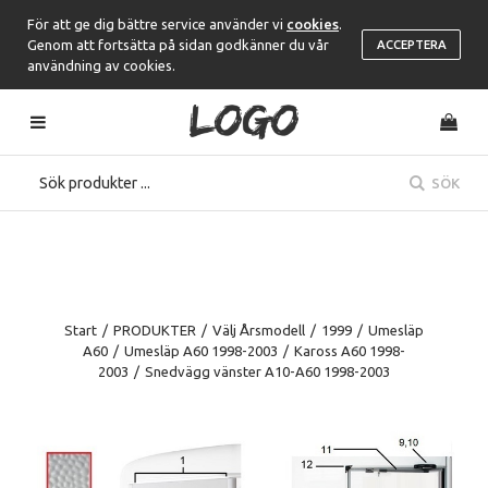
För att ge dig bättre service använder vi
cookies
.
Genom att fortsätta på sidan godkänner du vår
ACCEPTERA
användning av cookies.
SÖK
Start
/
PRODUKTER
/
Välj Årsmodell
/
1999
/
Umesläp
A60
/
Umesläp A60 1998-2003
/
Kaross A60 1998-
2003
/
Snedvägg vänster A10-A60 1998-2003