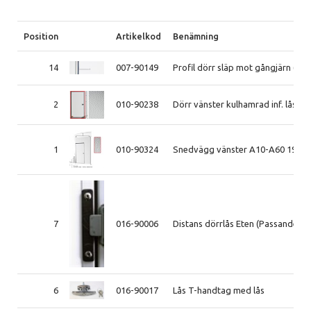
Position
Artikelkod
Benämning
14
007-90149
Profil dörr släp mot gångjärn (Ka
2
010-90238
Dörr vänster kulhamrad inf. lås 1
1
010-90324
Snedvägg vänster A10-A60 1998-
7
016-90006
Distans dörrlås Eten (Passande Lå
6
016-90017
Lås T-handtag med lås