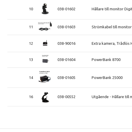
10
038-01602
Hållare till monitor Dig
11
038-01603
Strömkabel till monitor
12
038-90016
Extra kamera, Trådlös 
13
038-01604
PowerBank 8700
14
038-01605
PowerBank 25000
16
038-00552
Utgående - Hållare till