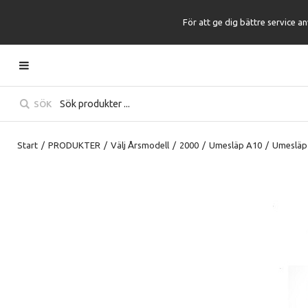
För att ge dig bättre service a
SÖK
Start
/
PRODUKTER
/
Välj Årsmodell
/
2000
/
Umesläp A10
/
Umesläp