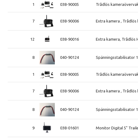
1
038-90005
Trådlös kameraövervakn
7
038-90006
Extra kamera , Trådlös
12
038-90016
Extra kamera, Trådlös 
8
040-90124
Spänningsstabilisator 
1
038-90005
Trådlös kameraövervakn
7
038-90006
Extra kamera , Trådlös
8
040-90124
Spänningsstabilisator 
9
038-01601
Monitor Digital 5" Trai