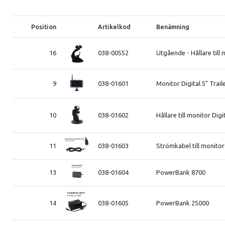
Position
Artikelkod
Benämning
16
038-00552
Utgående - Hållare till
9
038-01601
Monitor Digital 5" Trai
10
038-01602
Hållare till monitor Dig
11
038-01603
Strömkabel till monitor
13
038-01604
PowerBank 8700
14
038-01605
PowerBank 25000