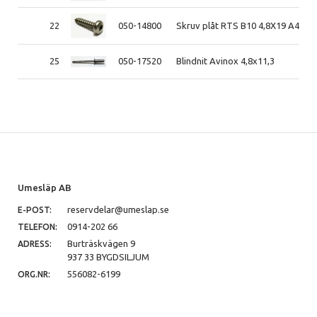
22
050-14800
Skruv plåt RTS B10 4,8X19 A4
25
050-17520
Blindnit Avinox 4,8x11,3
Umesläp AB
reservdelar@umeslap.se
E-POST:
0914-202 66
TELEFON:
Burträskvägen 9
ADRESS:
937 33 BYGDSILJUM
556082-6199
ORG.NR: