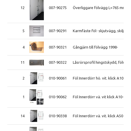
12
007-90275
Överliggare fölvägg L=765 mm (K
5
007-90291
Karmfäste föl- skjutvägg, skilje
4
007-90321
Gångjärn till fölvägg 1998-
11
007-90322
Låsrörsprofil hingstskydd, fölväg
2
010-90061
Föl Innerdörr hö. vit. klick A10-A
1
010-90062
Föl Innerdörr vä. vit klick A10-A4
14
010-90338
Föl Innerdörr vä. vit. klick A50 19