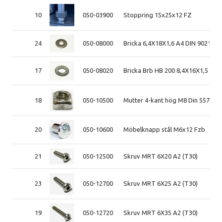
10
050-03900
Stoppring 15x25x12 FZ
24
050-08000
Bricka 6,4X18X1,6 A4 DIN 9021
17
050-08020
Bricka Brb HB 200 8,4X16X1,5 A4 
18
050-10500
Mutter 4-kant hög M8 Din 557 A2
20
050-10600
Möbelknapp stål M6x12 Fzb
21
050-12500
Skruv MRT 6X20 A2 (T30)
23
050-12700
Skruv MRT 6X25 A2 (T30)
19
050-12720
Skruv MRT 6X35 A2 (T30)