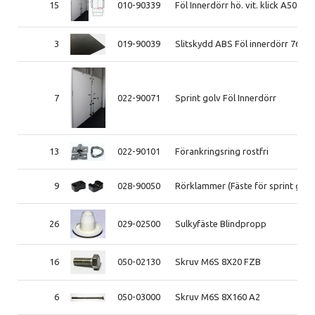
15
010-90339
Föl Innerdörr hö. vit. klick A50 19
3
019-90039
Slitskydd ABS Föl innerdörr 765
7
022-90071
Sprint golv Föl Innerdörr
13
022-90101
Förankringsring rostfri
9
028-90050
Rörklammer (Fäste för sprint golv
26
029-02500
Sulkyfäste Blindpropp
16
050-02130
Skruv M6S 8X20 FZB
6
050-03000
Skruv M6S 8X160 A2