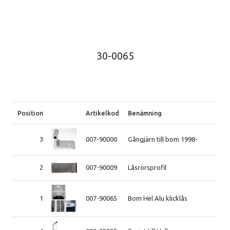
30-0065
Position
Artikelkod
Benämning
3
007-90000
Gångjärn till bom 1998-
2
007-90009
Låsrörsprofil
1
007-90065
Bom Hel Alu klicklås