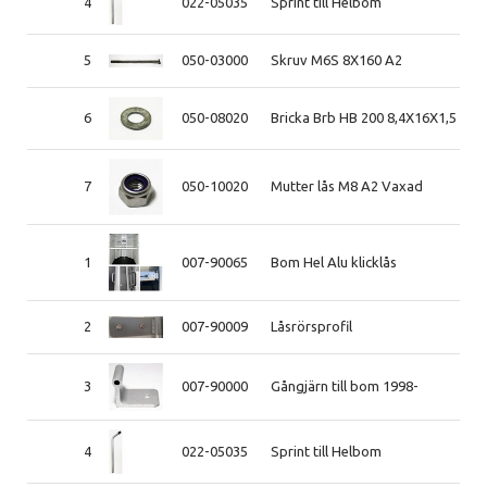
4
022-05035
Sprint till Helbom
5
050-03000
Skruv M6S 8X160 A2
6
050-08020
Bricka Brb HB 200 8,4X16X1,5 A4 
7
050-10020
Mutter lås M8 A2 Vaxad
1
007-90065
Bom Hel Alu klicklås
2
007-90009
Låsrörsprofil
3
007-90000
Gångjärn till bom 1998-
4
022-05035
Sprint till Helbom