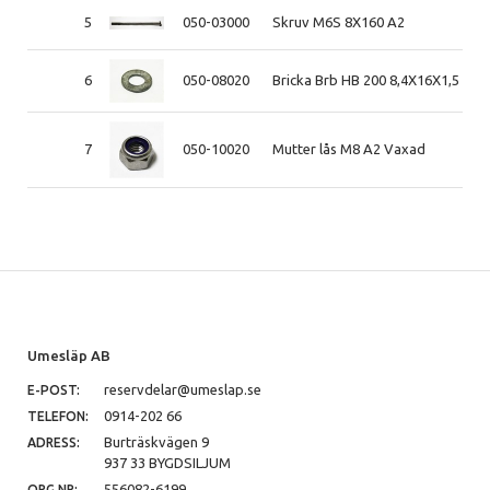
5
050-03000
Skruv M6S 8X160 A2
6
050-08020
Bricka Brb HB 200 8,4X16X1,5 A4 
7
050-10020
Mutter lås M8 A2 Vaxad
Umesläp AB
reservdelar@umeslap.se
E-POST:
0914-202 66
TELEFON:
Burträskvägen 9
ADRESS:
937 33 BYGDSILJUM
556082-6199
ORG.NR: