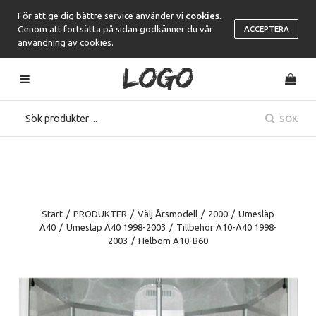
För att ge dig bättre service använder vi
cookies
.
Genom att fortsätta på sidan godkänner du vår
ACCEPTERA
användning av cookies.
SÖK
Start
/
PRODUKTER
/
Välj Årsmodell
/
2000
/
Umesläp
A40
/
Umesläp A40 1998-2003
/
Tillbehör A10-A40 1998-
2003
/
Helbom A10-B60