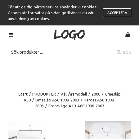
För att ge dig bättre service använder vi
cookies
.
Genom att fortsätta på sidan godkänner du vår
ACCEPTERA
användning av cookies.
SÖK
Start
/
PRODUKTER
/
Välj Årsmodell
/
2000
/
Umesläp
A50
/
Umesläp A50 1998-2003
/
Kaross A50 1998-
2003
/
Frontvägg A10-A60 1998-2003