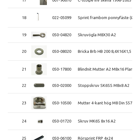
18
022-05099
Sprint frambom ponnyfäste (Ø 10
19
050-04820
Skruvögla M8X30 A2
20
050-08020
Bricka Brb HB 200 8,4X16X1,5 A4 
21
050-17800
Blindnit Mutter A2 M8x16 Plan
22
050-02000
Stoppskruv SK6SS M8x8 A2
23
050-10500
Mutter 4-kant hög M8 Din 557 A2
24
050-01720
Skruv MK6S 8x16 A2
25
050-06100
Rörsprint FRP 4x24