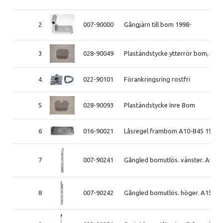
2
007-90000
Gångjärn till bom 1998-
3
028-90049
Plaständstycke ytterrör bom, mitt
4
022-90101
Förankringsring rostfri
5
028-90093
Plaständstycke Inre Bom
6
016-90021
Låsregel frambom A10-B45 1998-
7
007-90241
Gångled bomutlös. vänster. A15-
8
007-90242
Gångled bomutlös. höger. A15-B6