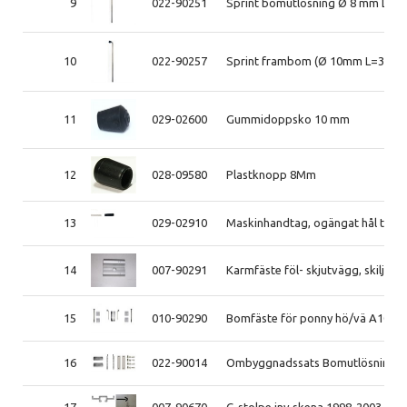
9
022-90251
Sprint bomutlösning Ø 8 mm L=3
10
022-90257
Sprint frambom (Ø 10mm L=355 m
11
029-02600
Gummidoppsko 10 mm
12
028-09580
Plastknopp 8Mm
13
029-02910
Maskinhandtag, ogängat hål till s
14
007-90291
Karmfäste föl- skjutvägg, skilje
15
010-90290
Bomfäste för ponny hö/vä A10-A
16
022-90014
Ombyggnadssats Bomutlösning
17
007-90670
C-stolpe inv skena 1998-2003