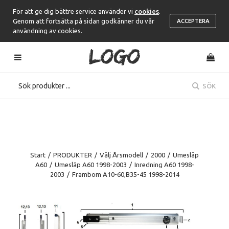
För att ge dig bättre service använder vi
cookies
.
Genom att fortsätta på sidan godkänner du vår
ACCEPTERA
användning av cookies.
SÖK
Start
/
PRODUKTER
/
Välj Årsmodell
/
2000
/
Umesläp
A60
/
Umesläp A60 1998-2003
/
Inredning A60 1998-
2003
/
Frambom A10-60,B35-45 1998-2014