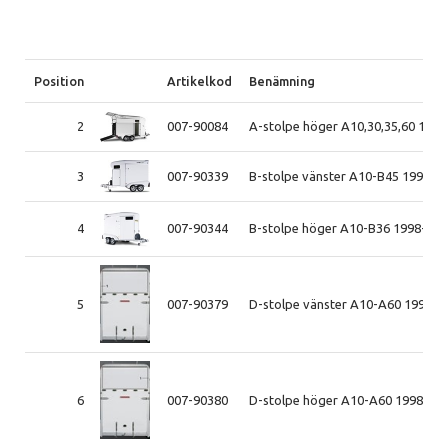
Position
Artikelkod
Benämning
2
007-90084
A-stolpe höger A10,30,35,60 199
3
007-90339
B-stolpe vänster A10-B45 1998-2
4
007-90344
B-stolpe höger A10-B36 1998-201
5
007-90379
D-stolpe vänster A10-A60 1998-2
6
007-90380
D-stolpe höger A10-A60 1998-20