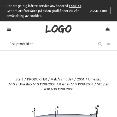
För att ge dig bättre service använder vi
cookies
.
Genom att fortsätta på sidan godkänner du vår
ACCEPTERA
användning av cookies.
SÖK
Start
/
PRODUKTER
/
Välj Årsmodell
/
2001
/
Umesläp
A10
/
Umesläp A10 1998-2003
/
Kaross A10 1998-2003
/
Stolpar
A10,A30 1998-2003