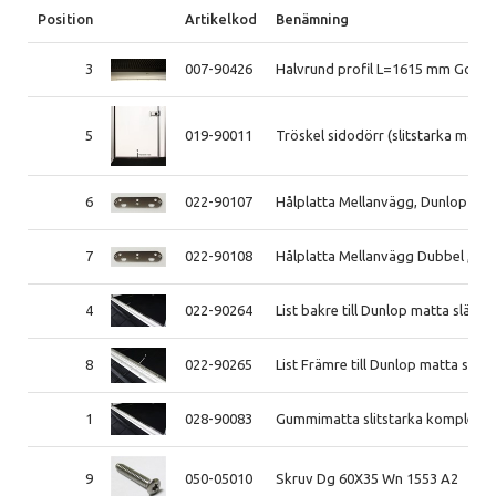
Position
Artikelkod
Benämning
3
007-90426
Halvrund profil L=1615 mm Golv s
5
019-90011
Tröskel sidodörr (slitstarka mat
6
022-90107
Hålplatta Mellanvägg, Dunlop mat
7
022-90108
Hålplatta Mellanvägg Dubbel , Du
4
022-90264
List bakre till Dunlop matta släp 
8
022-90265
List Främre till Dunlop matta slä
1
028-90083
Gummimatta slitstarka komplett 
9
050-05010
Skruv Dg 60X35 Wn 1553 A2