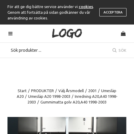
För att ge dig bättre service använder vi
cookies
.
Genom att fortsätta på sidan godkänner du vår
ACCEPTERA
användning av cookies.
SÖK
Start
/
PRODUKTER
/
Välj Årsmodell
/
2001
/
Umesläp
A20
/
Umesläp A20 1998-2003
/
Inredning A20,A40 1998-
2003
/
Gummimatta golv A20,A40 1998-2003