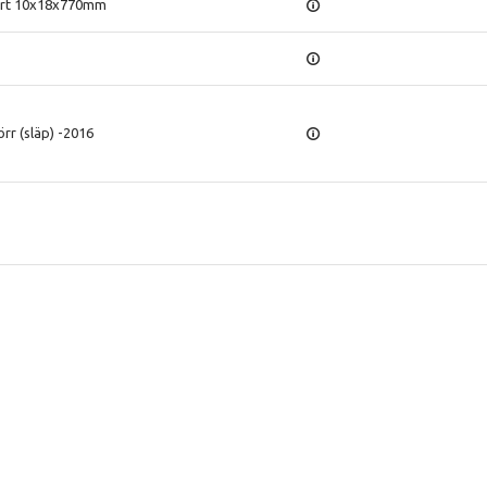
vart 10x18x770mm
rr (släp) -2016