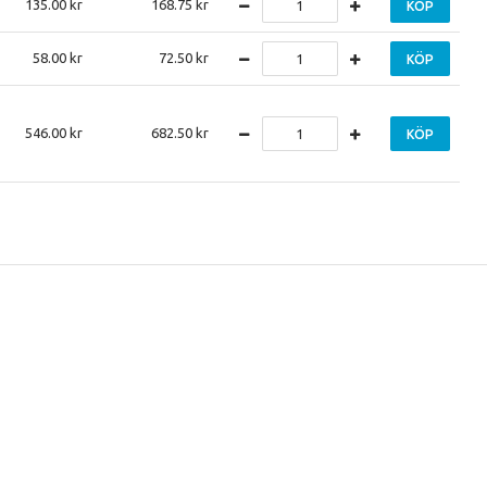
135.00
168.75
KÖP
58.00
72.50
KÖP
546.00
682.50
KÖP