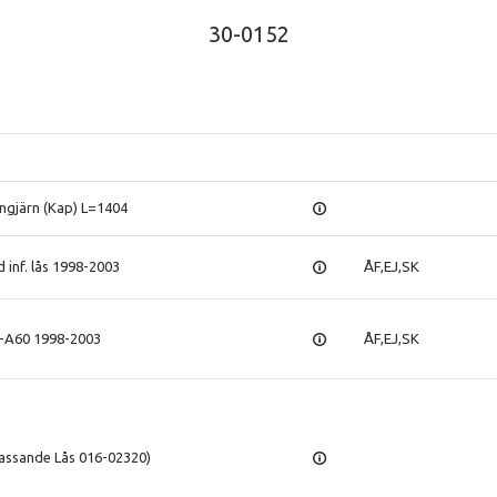
30-0152
ångjärn (Kap) L=1404
 inf. lås 1998-2003
ÅF,EJ,SK
-A60 1998-2003
ÅF,EJ,SK
Passande Lås 016-02320)