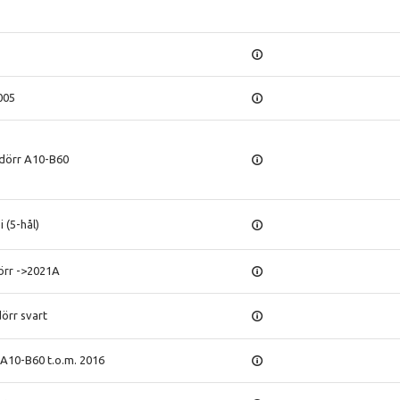
005
dörr A10-B60
(5-hål)
dörr ->2021A
örr svart
 A10-B60 t.o.m. 2016