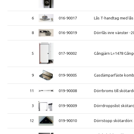
6
016-90017
Lås T-handtag med lås
8
016-90019
Dörrlås inre vänster -2
5
017-90002
Gångjärn L=1478 Gång
9
019-90005
Gasdämparfäste kombi 
11
019-90008
Dörrbroms till skötar
3
019-90009
Dörrdroppslist skötard
12
019-90010
Dörrstopp skötardörr.