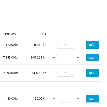
Pris exkl.
Pris
370.00
462.50
KÖP
7 245.00
9 056.25
KÖP
7 590.00
9 487.50
KÖP
40.00
50.00
KÖP