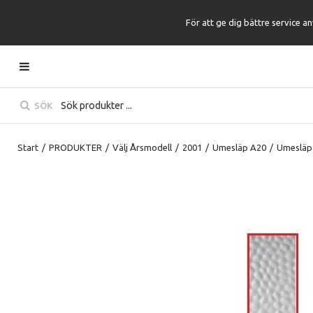
För att ge dig bättre service a
SÖK
Start
/
PRODUKTER
/
Välj Årsmodell
/
2001
/
Umesläp A20
/
Umesläp