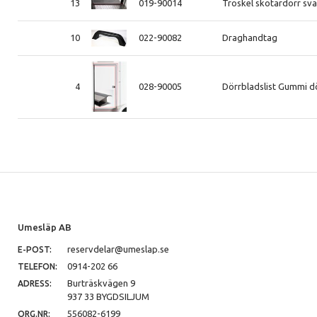
13
019-90014
Tröskel skötardörr s
10
022-90082
Draghandtag
4
028-90005
Dörrbladslist Gummi dö
Umesläp AB
reservdelar@umeslap.se
E-POST:
0914-202 66
TELEFON:
Burträskvägen 9
ADRESS:
937 33 BYGDSILJUM
556082-6199
ORG.NR: