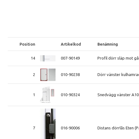
Position
Artikelkod
Benämning
14
007-90149
Profil dörr släp mot g
2
010-90238
Dörr vänster kulhamrad
1
010-90324
Snedvägg vänster A10
7
016-90006
Distans dörrlås Eten (