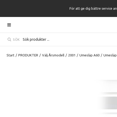
För att ge dig bättre service a
SÖK
Start
/
PRODUKTER
/
Välj Årsmodell
/
2001
/
Umesläp A60
/
Umesläp