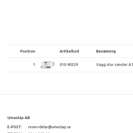
Position
Artikelkod
Benämning
1
010-90329
Vägg stor vänster A
Umesläp AB
reservdelar@umeslap.se
E-POST: