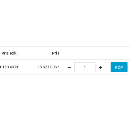
Pris exkl.
Pris
1 138.40
13 923.00
KÖP