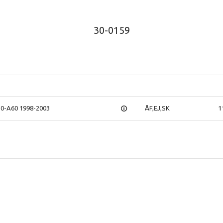
30-0159
10-A60 1998-2003
ÅF,EJ,SK
1