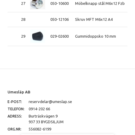
27
050-10600
Möbelknapp stål M6x12 Fzb
28
050-12106
Skruv MFT M6x12 A4
29
029-02600
Gummidoppsko 10 mm
Umesläp AB
reservdelar@umeslap.se
E-POST:
0914-202 66
TELEFON:
Burträskvägen 9
ADRESS:
937 33 BYGDSILJUM
556082-6199
ORG.NR: