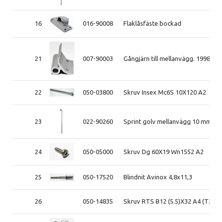
16
016-90008
Flaklåsfäste bockad
21
007-90003
Gångjärn till mellanvägg. 1998-
22
050-03800
Skruv Insex Mc6S 10X120 A2
23
022-90260
Sprint golv mellanvägg 10 mm L
24
050-05000
Skruv Dg 60X19 Wn1552 A2
25
050-17520
Blindnit Avinox 4,8x11,3
26
050-14835
Skruv RTS B12 (5.5)X32 A4 (T25)