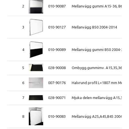
2
010-90087
Mellanvägg gummi A15-36, B60 2
3
010-90127
Mellanvägg B50 2004-2014
4
010-90089
Mellanvägg gummi B50 2004-201
5
028-90008
Ombygg.gummimv. A15,35,36,50,6
6
007-90176
Halvrund profil L=1807 mm Mell
7
028-90071
Mjuka delen mellanvägg A15,35,50
8
010-90083
Mellanvägg A25,A45,B45 2004-20