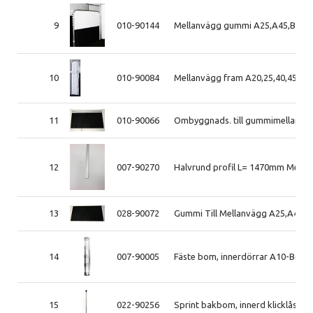
9
010-90144
Mellanvägg gummi A25,A45,B45 
10
010-90084
Mellanvägg fram A20,25,40,45 19
11
010-90066
Ombyggnads. till gummimellanv. 
12
007-90270
Halvrund profil L= 1470mm Mella
13
028-90072
Gummi Till Mellanvägg A25,A45,B
14
007-90005
Fäste bom, innerdörrar A10-B60 
15
022-90256
Sprint bakbom, innerd klicklås L