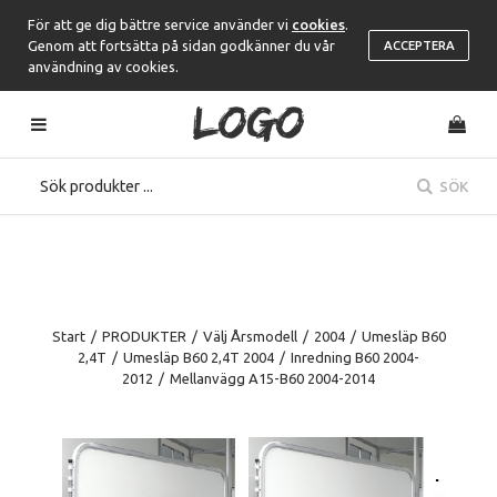
För att ge dig bättre service använder vi
cookies
.
Genom att fortsätta på sidan godkänner du vår
ACCEPTERA
användning av cookies.
SÖK
Start
/
PRODUKTER
/
Välj Årsmodell
/
2004
/
Umesläp B60
2,4T
/
Umesläp B60 2,4T 2004
/
Inredning B60 2004-
2012
/
Mellanvägg A15-B60 2004-2014