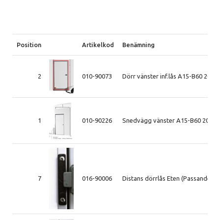
Position
Artikelkod
Benämning
2
010-90073
Dörr vänster inf.lås A15-B60 2004
1
010-90226
Snedvägg vänster A15-B60 2004-
7
016-90006
Distans dörrlås Eten (Passande Lå