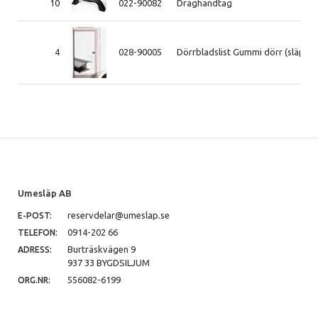
10
022-90082
Draghandtag
4
028-90005
Dörrbladslist Gummi dörr (släp) -
Umesläp AB
reservdelar@umeslap.se
E-POST:
0914-202 66
TELEFON:
Burträskvägen 9
ADRESS:
937 33 BYGDSILJUM
556082-6199
ORG.NR: