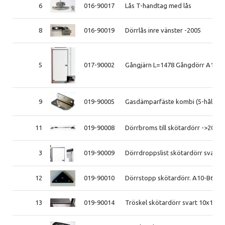
6
016-90017
Lås T-handtag med lås
8
016-90019
Dörrlås inre vänster -2005
5
017-90002
Gångjärn L=1478 Gångdörr A10-B
9
019-90005
Gasdämparfäste kombi (5-hål)
11
019-90008
Dörrbroms till skötardörr ->2021
3
019-90009
Dörrdroppslist skötardörr svart
12
019-90010
Dörrstopp skötardörr. A10-B60 t.
13
019-90014
Tröskel skötardörr svart 10x18