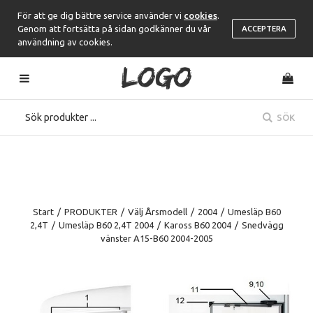
För att ge dig bättre service använder vi
cookies
.
Genom att fortsätta på sidan godkänner du vår
ACCEPTERA
användning av cookies.
SÖK
Start
/
PRODUKTER
/
Välj Årsmodell
/
2004
/
Umesläp B60
2,4T
/
Umesläp B60 2,4T 2004
/
Kaross B60 2004
/
Snedvägg
vänster A15-B60 2004-2005