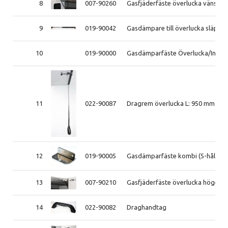
8
007-90260
Gasfjäderfäste överlucka vänster
9
019-90042
Gasdämpare till överlucka släp,las
10
019-90000
Gasdämparfäste Överlucka/Innerl
11
022-90087
Dragrem överlucka L: 950 mm
12
019-90005
Gasdämparfäste kombi (5-hål)
13
007-90210
Gasfjäderfäste överlucka höger U
14
022-90082
Draghandtag