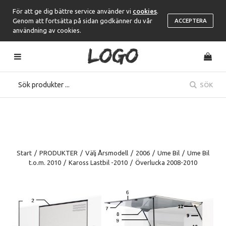
För att ge dig bättre service använder vi
cookies
.
Genom att fortsätta på sidan godkänner du vår
ACCEPTERA
användning av cookies.
SÖK
Start
/
PRODUKTER
/
Välj Årsmodell
/
2006
/
Ume Bil
/
Ume Bil
t.o.m. 2010
/
Kaross Lastbil -2010
/
Överlucka 2008-2010