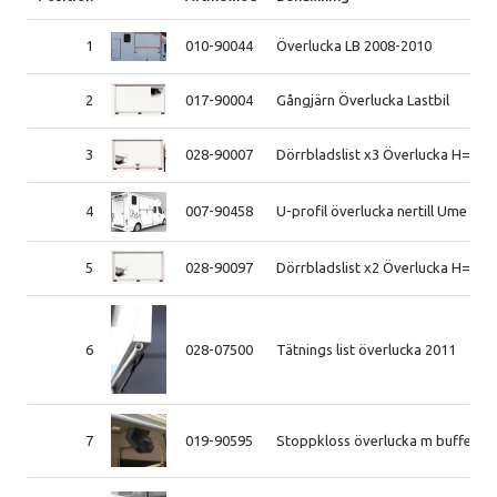
1
010-90044
Överlucka LB 2008-2010
2
017-90004
Gångjärn Överlucka Lastbil
3
028-90007
Dörrbladslist x3 Överlucka H=990,
4
007-90458
U-profil överlucka nertill Ume Ligh
5
028-90097
Dörrbladslist x2 Överlucka H=990,
6
028-07500
Tätnings list överlucka 2011
7
019-90595
Stoppkloss överlucka m buffert