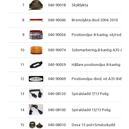
7
040-90018
Skyltlykta
8
040-90046
Bromslykta diod 2004-2010
9
040-90056
Positionsljus 8-kantig, vit/röd. 2
10
040-90074
Sidomarkering,8-kantig A35-A45
11
040-90059
Hållare positionsljus 8-kantig
12
040-90069
Positionsljus diod, vit A35-B45 2
13
040-08120
Spiralsladd 7/13 Polig
14
040-08100
Spiralsladd 13/13 Polig
15
040-08010
Dosa 13-pol+Smutsskydd