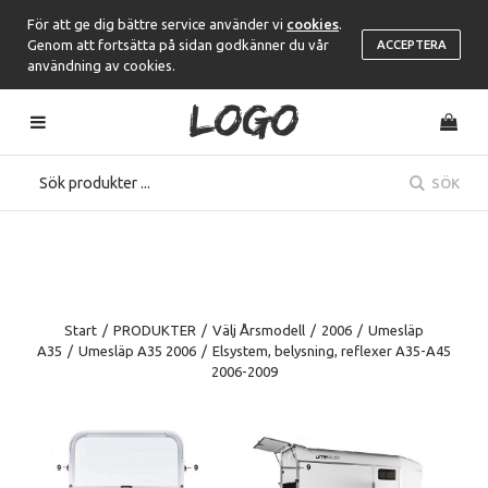
För att ge dig bättre service använder vi
cookies
.
Genom att fortsätta på sidan godkänner du vår
ACCEPTERA
användning av cookies.
SÖK
Start
/
PRODUKTER
/
Välj Årsmodell
/
2006
/
Umesläp
A35
/
Umesläp A35 2006
/
Elsystem, belysning, reflexer A35-A45
2006-2009