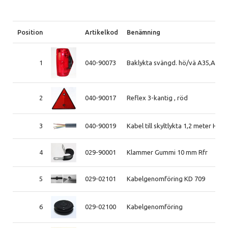
Position
Artikelkod
Benämning
1
040-90073
Baklykta svängd. hö/vä A35,A45 
2
040-90017
Reflex 3-kantig , röd
3
040-90019
Kabel till skyltlykta 1,2 meter H0
4
029-90001
Klammer Gummi 10 mm Rfr
5
029-02101
Kabelgenomföring KD 709
6
029-02100
Kabelgenomföring