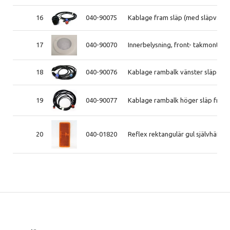
16
040-90075
Kablage fram släp (med släpvagns
17
040-90070
Innerbelysning, front- takmontage
18
040-90076
Kablage rambalk vänster släp frå
19
040-90077
Kablage rambalk höger släp från 
20
040-01820
Reflex rektangulär gul självhäft