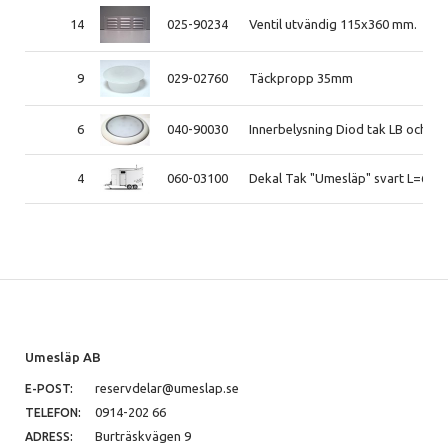
14
025-90234
Ventil utvändig 115x360 mm.
9
029-02760
Täckpropp 35mm
6
040-90030
Innerbelysning Diod tak LB och sl
4
060-03100
Dekal Tak "Umesläp" svart L=67
Umesläp AB
reservdelar@umeslap.se
E-POST:
0914-202 66
TELEFON:
Burträskvägen 9
ADRESS: