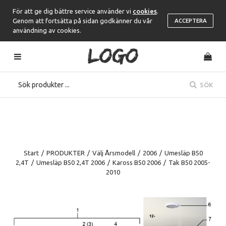
För att ge dig bättre service använder vi
cookies
.
Genom att fortsätta på sidan godkänner du vår
ACCEPTERA
användning av cookies.
SÖK
Start
/
PRODUKTER
/
Välj Årsmodell
/
2006
/
Umesläp B50
2,4T
/
Umesläp B50 2,4T 2006
/
Kaross B50 2006
/
Tak B50 2005-
2010