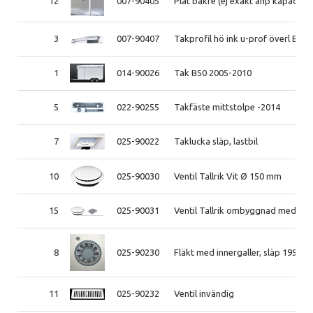
12
007-90405
Plåt bakre (ej exakt anp kapad) 
3
007-90407
Takprofil hö ink u-prof överl B50
1
014-90026
Tak B50 2005-2010
5
022-90255
Takfäste mittstolpe -2014
7
025-90022
Taklucka släp, lastbil
10
025-90030
Ventil Tallrik Vit Ø 150 mm
15
025-90031
Ventil Tallrik ombyggnad med plå
8
025-90230
Fläkt med innergaller, släp 1998-2
11
025-90232
Ventil invändig