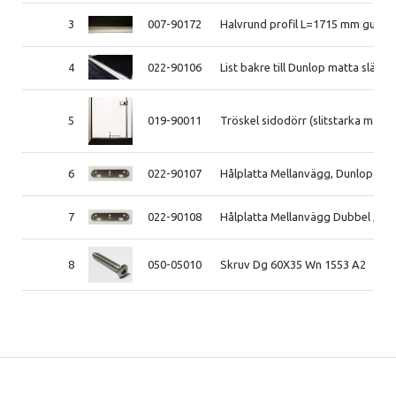
3
007-90172
Halvrund profil L=1715 mm gummi
4
022-90106
List bakre till Dunlop matta släp 
5
019-90011
Tröskel sidodörr (slitstarka mat
6
022-90107
Hålplatta Mellanvägg, Dunlop mat
7
022-90108
Hålplatta Mellanvägg Dubbel , Du
8
050-05010
Skruv Dg 60X35 Wn 1553 A2