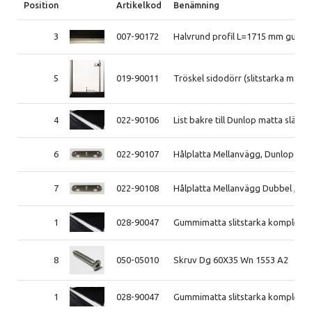
Position
Artikelkod
Benämning
3
007-90172
Halvrund profil L=1715 mm gummi
5
019-90011
Tröskel sidodörr (slitstarka mat
4
022-90106
List bakre till Dunlop matta släp 
6
022-90107
Hålplatta Mellanvägg, Dunlop mat
7
022-90108
Hålplatta Mellanvägg Dubbel , Du
1
028-90047
Gummimatta slitstarka komplett 
8
050-05010
Skruv Dg 60X35 Wn 1553 A2
1
028-90047
Gummimatta slitstarka komplett 