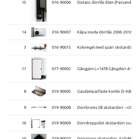
15
016-90006
Distans dörrlås Eten (Passande Lå
14
016-90007
Kåpa insida dörrlås 2006-2016
3
016-90015
Kolvregel med spärr skötardörr
11
017-90002
Gångjärn L=1478 Gångdörr A10-B
8
019-90005
Gasdämparfäste kombi (5-hål)
9
019-90008
Dörrbroms till skötardörr ->2021
16
019-90009
Dörrdroppslist skötardörr svart
10
019-90010
Dörrstopp skötardörr. A10-B60 t.