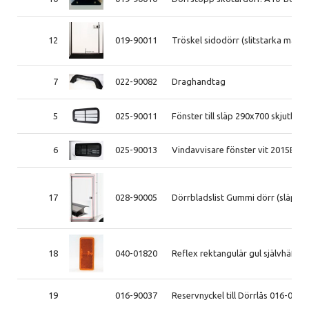
12
019-90011
Tröskel sidodörr (slitstarka mat
7
022-90082
Draghandtag
5
025-90011
Fönster till släp 290x700 skjutb. v
6
025-90013
Vindavvisare fönster vit 2015B-
17
028-90005
Dörrbladslist Gummi dörr (släp) -
18
040-01820
Reflex rektangulär gul självhäft
19
016-90037
Reservnyckel till Dörrlås 016-0232