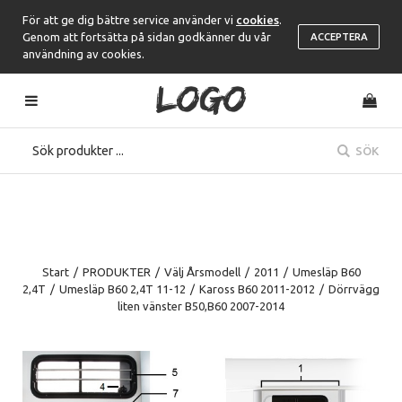
För att ge dig bättre service använder vi
cookies
.
Genom att fortsätta på sidan godkänner du vår
ACCEPTERA
användning av cookies.
SÖK
Start
/
PRODUKTER
/
Välj Årsmodell
/
2011
/
Umesläp B60
2,4T
/
Umesläp B60 2,4T 11-12
/
Kaross B60 2011-2012
/
Dörrvägg
liten vänster B50,B60 2007-2014