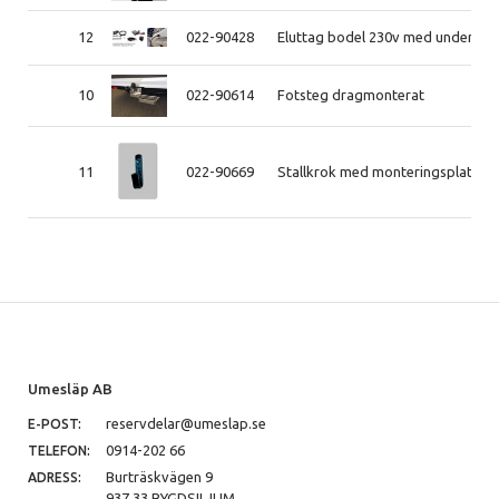
12
022-90428
Eluttag bodel 230v med underhålls
10
022-90614
Fotsteg dragmonterat
11
022-90669
Stallkrok med monteringsplatta
Umesläp AB
reservdelar@umeslap.se
E-POST:
0914-202 66
TELEFON:
Burträskvägen 9
ADRESS:
937 33 BYGDSILJUM