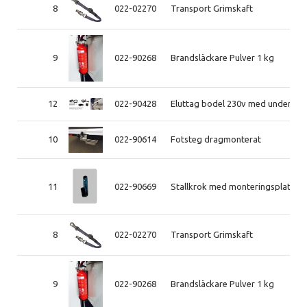
8
022-02270
Transport Grimskaft
9
022-90268
Brandsläckare Pulver 1 kg
12
022-90428
Eluttag bodel 230v med underhålls
10
022-90614
Fotsteg dragmonterat
11
022-90669
Stallkrok med monteringsplatta
8
022-02270
Transport Grimskaft
9
022-90268
Brandsläckare Pulver 1 kg