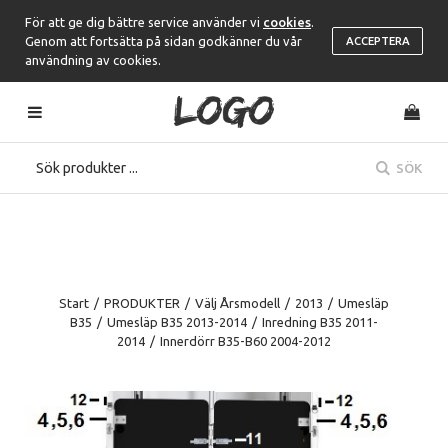
För att ge dig bättre service använder vi
cookies
.
Genom att fortsätta på sidan godkänner du vår
ACCEPTERA
användning av cookies.
SÖK
Start
/
PRODUKTER
/
Välj Årsmodell
/
2013
/
Umesläp
B35
/
Umesläp B35 2013-2014
/
Inredning B35 2011-
2014
/
Innerdörr B35-B60 2004-2012