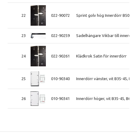
22
022-90072
Sprint golv hög Innerdörr B50 201
23
022-90259
Sadelhängare Vikbar till innerdörr
24
022-90261
Klädkrok Satin för innerdörr
25
010-90340
Innerdörr vänster, vit B35-45, B6
26
010-90341
Innerdörr höger, vit B35-45, B60 