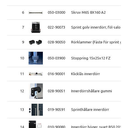
6
050-03000
Skruv M6S 8X160 A2
7
022-90073
Sprint golv innerdörr, föl-saloon
9
028-90050
Rörklammer (Fäste för sprint golv
10
050-03900
Stoppring 15x25x12 FZ
11
016-90001
Klicklås innerdörr
12
028-90051
Innerdörrshållare gummi
13
019-90591
Sprinthållare innerdörr
14
010-90080
Innerdörr höger, svart B50 2013-