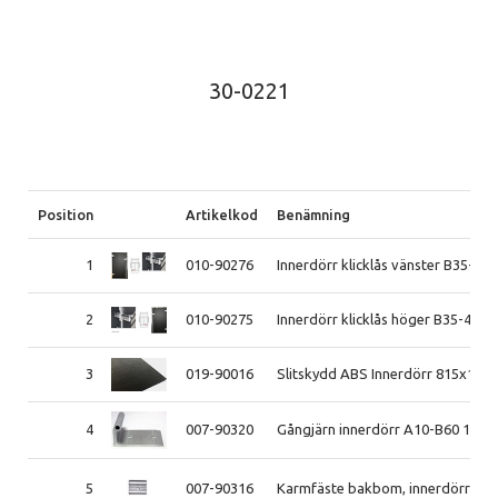
30-0221
Position
Artikelkod
Benämning
1
010-90276
Innerdörr klicklås vänster B35-45,
2
010-90275
Innerdörr klicklås höger B35-45, B
3
019-90016
Slitskydd ABS Innerdörr 815x110
4
007-90320
Gångjärn innerdörr A10-B60 1998
5
007-90316
Karmfäste bakbom, innerdörr