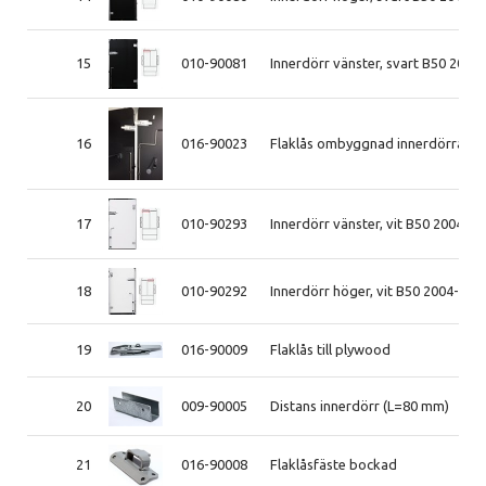
15
010-90081
Innerdörr vänster, svart B50 2013
16
016-90023
Flaklås ombyggnad innerdörrar
17
010-90293
Innerdörr vänster, vit B50 2004-2
18
010-90292
Innerdörr höger, vit B50 2004-201
19
016-90009
Flaklås till plywood
20
009-90005
Distans innerdörr (L=80 mm)
21
016-90008
Flaklåsfäste bockad