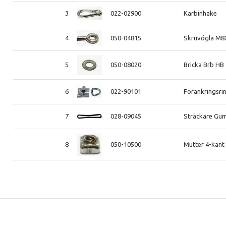
3
022-02900
Karbinhake
4
050-04815
Skruvögla M8
5
050-08020
Bricka Brb HB
6
022-90101
Förankringsrin
7
028-09045
Sträckare Gu
8
050-10500
Mutter 4-kant