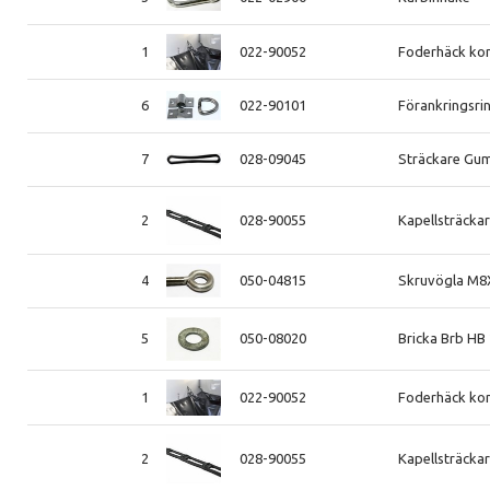
1
022-90052
Foderhäck ko
6
022-90101
Förankringsrin
7
028-09045
Sträckare Gu
2
028-90055
Kapellsträcka
4
050-04815
Skruvögla M8
5
050-08020
Bricka Brb HB
1
022-90052
Foderhäck ko
2
028-90055
Kapellsträcka