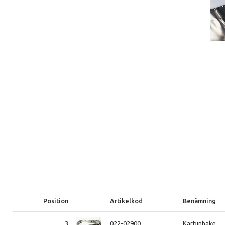
Position
Artikelkod
Benämning
3
022-02900
Karbinhake