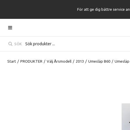
För att ge dig bättre service a
SÖK
Start
/
PRODUKTER
/
Välj Årsmodell
/
2013
/
Umesläp B60
/
Umesläp