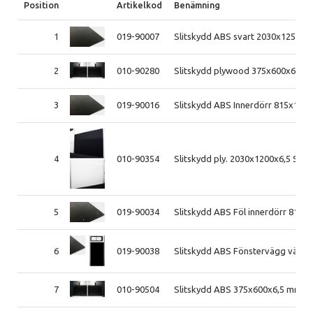
Position
Artikelkod
Benämning
1
019-90007
Slitskydd ABS svart 2030x1250x4
2
010-90280
Slitskydd plywood 375x600x6,5 m
3
019-90016
Slitskydd ABS Innerdörr 815x110
4
010-90354
Slitskydd ply. 2030x1200x6,5 Svar
5
019-90034
Slitskydd ABS Föl innerdörr 815x
6
019-90038
Slitskydd ABS Fönstervägg vä/h
7
010-90504
Slitskydd ABS 375x600x6,5 mm S