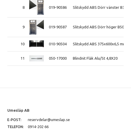
8
019-90586
Slitskydd ABS Dörr vänster B35-B
9
019-90587
Slitskydd ABS Dörr höger B50-B6
10
010-90504
Slitskydd ABS 375x600x6,5 mm S
11
050-17000
Blindnit Fläk Alu/St 4,8X20
Umesläp AB
reservdelar@umeslap.se
E-POST:
0914-202 66
TELEFON: