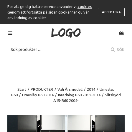
För att ge dig bättre service använder vi
cookies
.
Genom att fortsätta på sidan godkänner du vår
ACCEPTERA
användning av cookies.
SÖK
Start
/
PRODUKTER
/
Välj Årsmodell
/
2014
/
Umesläp
B60
/
Umesläp B60 2014
/
Inredning B60 2013-2014
/
Slitskydd
A15-B60 2004-