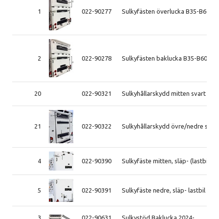
1
022-90277
Sulkyfästen överlucka B35-B60 20
2
022-90278
Sulkyfästen baklucka B35-B60 201
20
022-90321
Sulkyhållarskydd mitten svart 201
21
022-90322
Sulkyhållarskydd övre/nedre svar
4
022-90390
Sulkyfäste mitten, släp- (lastbil t.o
5
022-90391
Sulkyfäste nedre, släp- lastbil
3
022-90631
Sulkystöd Baklucka 2024-