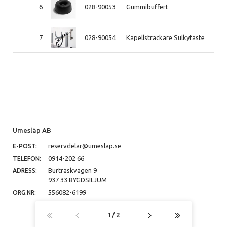
6
028-90053
Gummibuffert
7
028-90054
Kapellsträckare Sulkyfäste
Umesläp AB
reservdelar@umeslap.se
E-POST:
0914-202 66
TELEFON:
Burträskvägen 9
ADRESS:
937 33 BYGDSILJUM
556082-6199
ORG.NR:
1
2