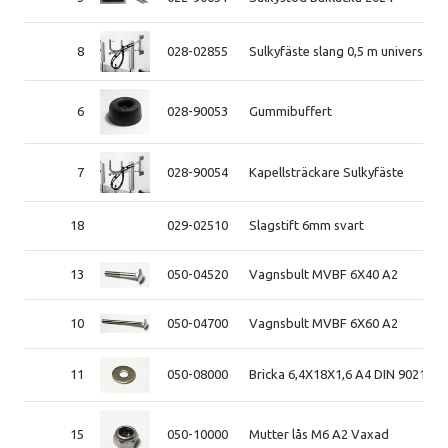
8
028-02855
Sulkyfäste slang 0,5 m universal
6
028-90053
Gummibuffert
7
028-90054
Kapellsträckare Sulkyfäste
18
029-02510
Slagstift 6mm svart
13
050-04520
Vagnsbult MVBF 6X40 A2
10
050-04700
Vagnsbult MVBF 6X60 A2
11
050-08000
Bricka 6,4X18X1,6 A4 DIN 9021
15
050-10000
Mutter lås M6 A2 Vaxad