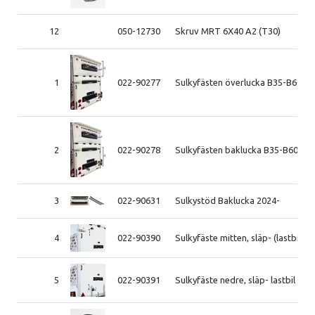
12
050-12730
Skruv MRT 6X40 A2 (T30)
1
022-90277
Sulkyfästen överlucka B35-B60 20
2
022-90278
Sulkyfästen baklucka B35-B60 201
3
022-90631
Sulkystöd Baklucka 2024-
4
022-90390
Sulkyfäste mitten, släp- (lastbil t.o
5
022-90391
Sulkyfäste nedre, släp- lastbil