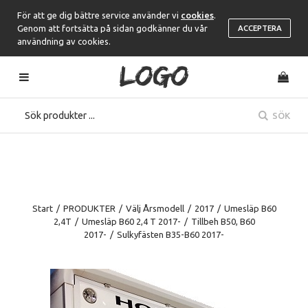
För att ge dig bättre service använder vi
cookies
.
Genom att fortsätta på sidan godkänner du vår
ACCEPTERA
användning av cookies.
SÖK
Start
/
PRODUKTER
/
Välj Årsmodell
/
2017
/
Umesläp B60
2,4T
/
Umesläp B60 2,4 T 2017-
/
Tillbeh B50, B60
2017-
/
Sulkyfästen B35-B60 2017-