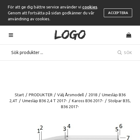
För att ge dig bättre service använder vi
cookies
.
Genom att fortsätta på sidan godkänner du vår
ACCEPTERA
användning av cookies.
SÖK
Start
/
PRODUKTER
/
Välj Årsmodell
/
2018
/
Umesläp B36
2,4T
/
Umesläp B36 2,4 T 2017-
/
Kaross B36 2017-
/
Stolpar B35,
B36 2017-