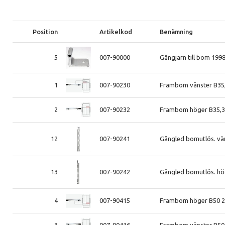
Position
Artikelkod
Benämning
5
007-90000
Gångjärn till bom 199
1
007-90230
Frambom vänster B35,
2
007-90232
Frambom höger B35,36
12
007-90241
Gångled bomutlös. vä
13
007-90242
Gångled bomutlös. hö
4
007-90415
Frambom höger B50 2