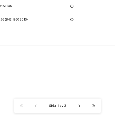
x16 Plan
36 (B45) B60 2015-
Sida
1
av
2