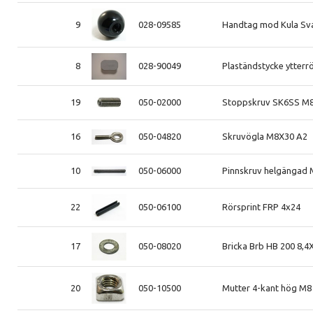
9
028-09585
Handtag mod Kula Svart
8
028-90049
Plaständstycke ytterr
19
050-02000
Stoppskruv SK6SS M
16
050-04820
Skruvögla M8X30 A2
10
050-06000
Pinnskruv helgängad
22
050-06100
Rörsprint FRP 4x24
17
050-08020
Bricka Brb HB 200 8,4
20
050-10500
Mutter 4-kant hög M8