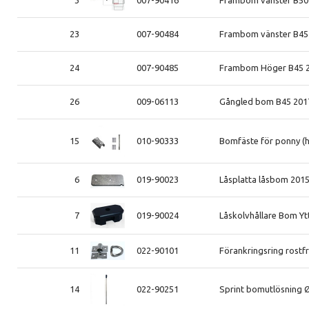
3
007-90416
Frambom vänster B50
23
007-90484
Frambom vänster B45
24
007-90485
Frambom Höger B45 
26
009-06113
Gångled bom B45 201
15
010-90333
Bomfäste för ponny (
6
019-90023
Låsplatta låsbom 201
7
019-90024
Låskolvhållare Bom Yt
11
022-90101
Förankringsring rostfr
14
022-90251
Sprint bomutlösning