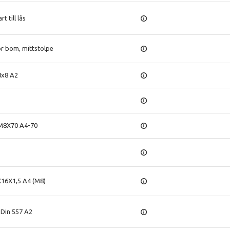
 till lås
ör bom, mittstolpe
8x8 A2
 M8X70 A4-70
X16X1,5 A4 (M8)
 Din 557 A2