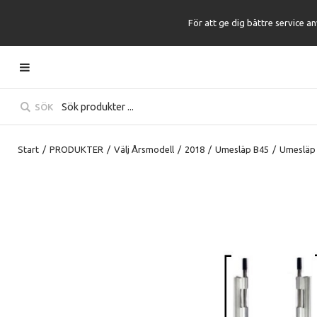
För att ge dig bättre service a
SÖK
Start
/
PRODUKTER
/
Välj Årsmodell
/
2018
/
Umesläp B45
/
Umesläp