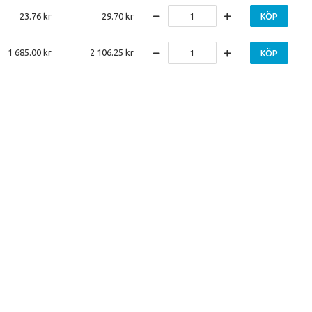
23.76
29.70
KÖP
1 685.00
2 106.25
KÖP