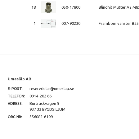
18
050-17800
Blindnit Mutter A2 M8
1
007-90230
Frambom vänster B35,
Umesläp AB
reservdelar@umeslap.se
E-POST:
0914-202 66
TELEFON:
Burträskvägen 9
ADRESS:
937 33 BYGDSILJUM
556082-6199
ORG.NR: