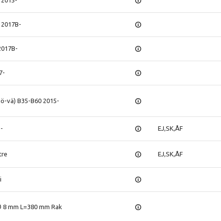
 2015-
 2017B-
2017B-
7-
hö-vä) B35-B60 2015-
5-
EJ,SK,ÅF
tre
EJ,SK,ÅF
i
 Ø 8 mm L=380 mm Rak