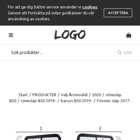
För att ge dig bättre service använder vi
cookies
.
Genom att fortsätta på sidan godkänner du vår
ACCEPTERA
användning av cookies.
SÖK
Start
/
PRODUKTER
/
Välj Årsmodell
/
2020
/
Umesläp
B50
/
Umesläp B50 2019-
/
Kaross B50 2019-
/
Fönster släp 2017-