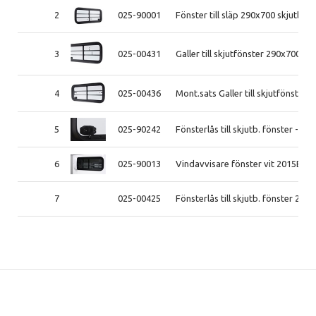
2
025-90001
Fönster till släp 290x700 skjutb. h
3
025-00431
Galler till skjutfönster 290x700m
4
025-00436
Mont.sats Galler till skjutfönste
5
025-90242
Fönsterlås till skjutb. fönster -22
6
025-90013
Vindavvisare fönster vit 2015B-
7
025-00425
Fönsterlås till skjutb. fönster 202