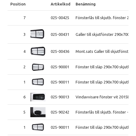
Position
Artikelkod
Benämning
7
025-00425
Fönsterlås till skjutb. fönster 202
3
025-00431
Galler till skjutfönster 290x700m
4
025-00436
Mont.sats Galler till skjutfönste
2
025-90001
Fönster till släp 290x700 skjutb. h
1
025-90011
Fönster till släp 290x700 skjutb. v
6
025-90013
Vindavvisare fönster vit 2015B-
5
025-90242
Fönsterlås till skjutb. fönster -22
1
025-90011
Fönster till släp 290x700 skjutb. v