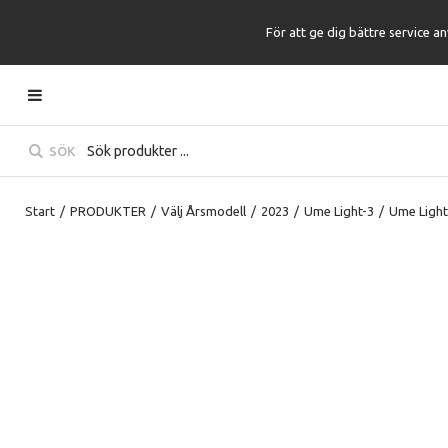
För att ge dig bättre service a
SÖK
Start
/
PRODUKTER
/
Välj Årsmodell
/
2023
/
Ume Light-3
/
Ume Light