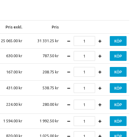
Pris exkl.
Pris
25 065.00
31 331.25
KÖP
630.00
787.50
KÖP
167.00
208.75
KÖP
431.00
538.75
KÖP
224.00
280.00
KÖP
1 594.00
1 992.50
KÖP
820.00
1 025.00
KÖP