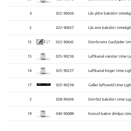
4
022-90636
Lås yttre bakdörr Umelig
5
022-90637
Lås inre bakdörr Umeligh
15
022-90642
Dörrbroms Gasfjäder Um
15
025-90236
Luftkanal vänster Ume Li
16
025-90237
Luftkanal höger Ume Lig
17
025-90238
Galler luftventil Ume Lig
3
028-90436
Dörrlist bakdörr Ume Lig
19
040-90088
Konsol bakre dimljus Um