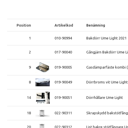
Position
Artikelkod
Benämning
1
010-90994
Bakdörr Ume Light 2021
2
017-90040
Gångjärn Bakdörr Ume L
9
019-90005
Gasdämparfäste kombi (
8
019-90049
Dörrbroms vit Ume Light
14
019-90051
Dörrhållare Ume Light
18
022-90311
Skrapskydd bakstötfånga
20
022-90312
List bakre stötfångare U