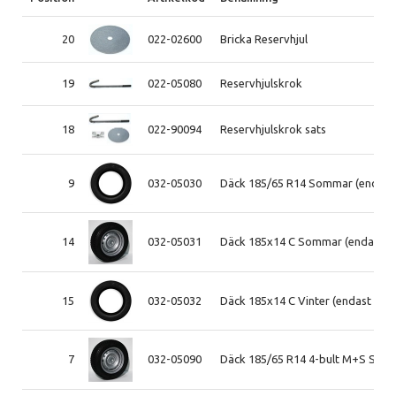
20
022-02600
Bricka Reservhjul
19
022-05080
Reservhjulskrok
18
022-90094
Reservhjulskrok sats
9
032-05030
Däck 185/65 R14 Sommar (endast
14
032-05031
Däck 185x14 C Sommar (endast d
15
032-05032
Däck 185x14 C Vinter (endast däc
7
032-05090
Däck 185/65 R14 4-bult M+S Stål 