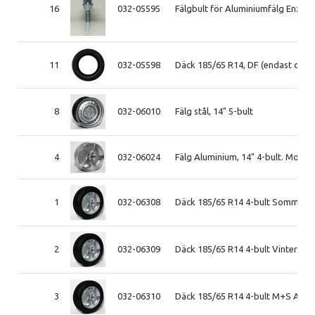
16
032-05595
Fälgbult för Aluminiumfälg Enzo 
11
032-05598
Däck 185/65 R14, DF (endast däck
8
032-06010
Fälg stål, 14" 5-bult
4
032-06024
Fälg Aluminium, 14" 4-bult. Mod: 
1
032-06308
Däck 185/65 R14 4-bult Sommar A
2
032-06309
Däck 185/65 R14 4-bult Vinter Du
3
032-06310
Däck 185/65 R14 4-bult M+S Alu-f