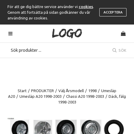
För att ge dig bättre service använder vi
cookies
.
Genom att fortsätta på sidan godkänner du vår
ACCEPTERA
användning av cookies.
SÖK
Start
/
PRODUKTER
/
Välj Årsmodell
/
1998
/
Umesläp
A20
/
Umesläp A20 1998-2003
/
Chassi A20 1998-2003
/
Däck, fälg
1998-2003