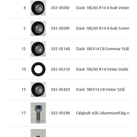
6
032-05092
Däck 185/65 R14 4-bult Vinter Stå
5
032-05095
Däck 185/65 R14 4-bult Sommar S
12
032-05140
Däck 185X14 C8 Sommar Stål.
10
032-05210
Däck 185/65 R14 Vinter Dubb (end
13
032-05420
Däck 185X14 C8 Vinter Stål.
17
032-05590
Fälgbult stål-/aluminiumfälg rund