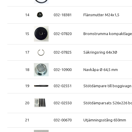
14
032-18381
Flänsmutter M24x1,5
15
032-07820
Bromstrumma kompaktlager
17
032-07825
Säkringsring 64x3Ø
18
032-10900
Navkåpa Ø 64,5 mm
19
032-02551
Stötdämpare till boggivagn 
20
032-02550
Stötdämparsats S26x226 bo
21
032-00670
Utjämningsstång 650mm