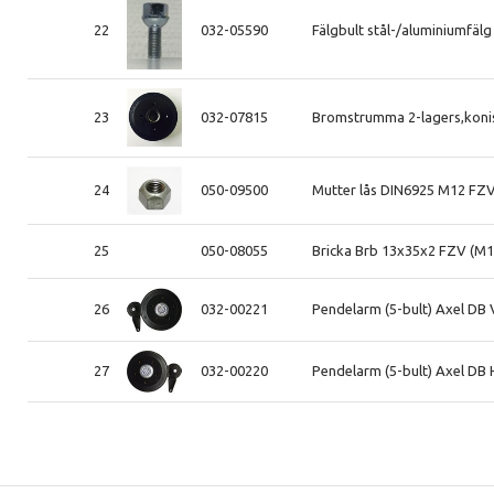
22
032-05590
Fälgbult stål-/aluminiumfäl
23
032-07815
Bromstrumma 2-lagers,koni
24
050-09500
Mutter lås DIN6925 M12 FZ
25
050-08055
Bricka Brb 13x35x2 FZV (M1
26
032-00221
Pendelarm (5-bult) Axel DB
27
032-00220
Pendelarm (5-bult) Axel DB