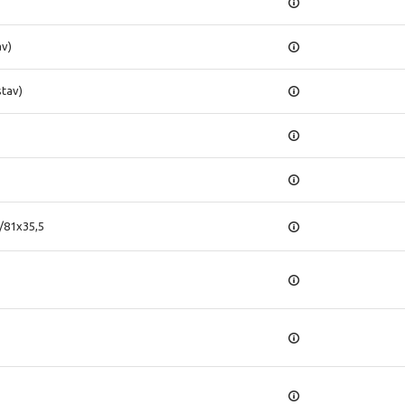
av)
stav)
)
/81x35,5