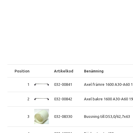
Position
Artikelkod
Benämning
1
032-00841
Axel främre 1600 A30-A60 
2
032-00842
Axel bakre 1600 A30-A60 1
3
032-08330
Bussning till D53,0/62,7x63