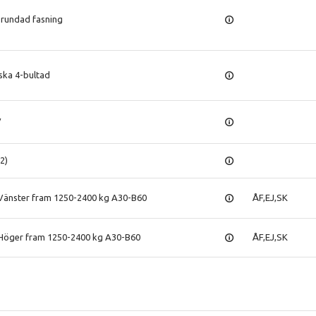
g rundad fasning
ska 4-bultad
V
2)
 Vänster fram 1250-2400 kg A30-B60
ÅF,EJ,SK
 Höger fram 1250-2400 kg A30-B60
ÅF,EJ,SK