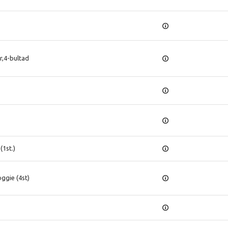
,4-bultad
(1st.)
ggie (4st)