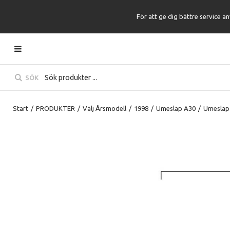
För att ge dig bättre service a
SÖK
Start
/
PRODUKTER
/
Välj Årsmodell
/
1998
/
Umesläp A30
/
Umesläp