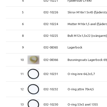
4
032-10221
Fjäderstav L=490
5
032-10226
Skruv M16x1 5x45 (fjäderst
6
032-10224
Mutter M16x1,5 axel (fjäder
8
032-10225
Bult M12x1,5x22 (svängarm
9
032-08365
Lagerbock
10
032-08366
Bussningssats Lagerbock 69
11
032-10231
O-ring inre 64,2x5,7
12
032-10232
O-ring yttre 70x4,5
13
032-10230
O-ring 53x5 axel 1355