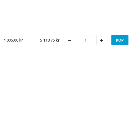
4 095.00
5 118.75
KÖP