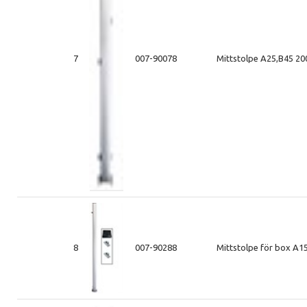
7
007-90078
Mittstolpe A25,B45 2
8
007-90288
Mittstolpe för box A1