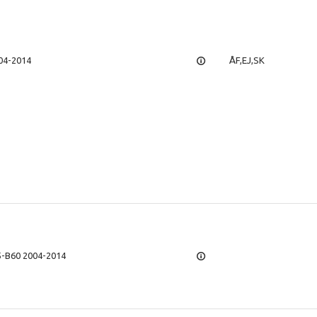
004-2014
ÅF,EJ,SK
5-B60 2004-2014