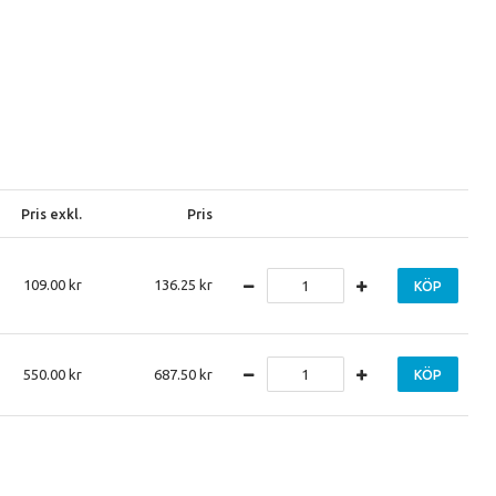
Pris exkl.
Pris
109.00
136.25
KÖP
550.00
687.50
KÖP