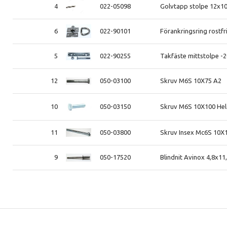
4
022-05098
Golvtapp stolpe 12x
6
022-90101
Förankringsring rostfr
5
022-90255
Takfäste mittstolpe -
12
050-03100
Skruv M6S 10X75 A2
10
050-03150
Skruv M6S 10X100 He
11
050-03800
Skruv Insex Mc6S 10X
9
050-17520
Blindnit Avinox 4,8x11