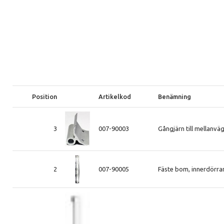
Position
Artikelkod
Benämning
3
007-90003
Gångjärn till mellanvä
2
007-90005
Fäste bom, innerdörr