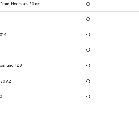
100mm. Nedsvarv 50mm
i
2014
lgängad FZB
120 A2
,3