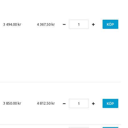
3 494.00
4 367.50
KÖP
3 850.00
4 812.50
KÖP