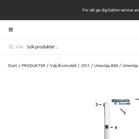
För att ge dig bättre service a
SÖK
Start
/
PRODUKTER
/
Välj Årsmodell
/
2011
/
Umesläp B60
/
Umesläp