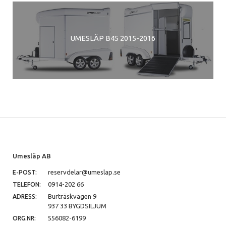
UMESLÄP B45 2015-2016
Umesläp AB
reservdelar@umeslap.se
E-POST:
0914-202 66
TELEFON:
Burträskvägen 9
ADRESS:
937 33 BYGDSILJUM
556082-6199
ORG.NR: