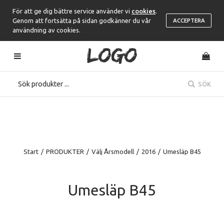
För att ge dig bättre service använder vi
cookies
.
Genom att fortsätta på sidan godkänner du vår
ACCEPTERA
användning av cookies.
SÖK
Start
/
PRODUKTER
/
Välj Årsmodell
/
2016
/
Umesläp B45
Umesläp B45