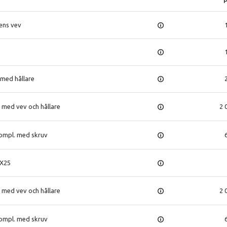
P
ens vev
v
med hållare
 med vev och hållare
2 
kompl. med skruv
8X25
 med vev och hållare
2 
kompl. med skruv