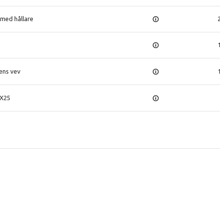
med hållare
v
ens vev
8X25