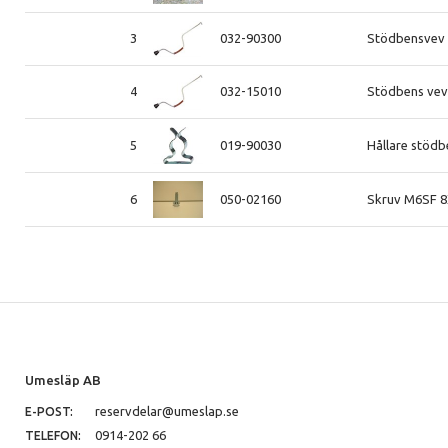
3
032-90300
Stödbensvev 
4
032-15010
Stödbens ve
5
019-90030
Hållare stödb
6
050-02160
Skruv M6SF 
Umesläp AB
reservdelar@umeslap.se
E-POST:
0914-202 66
TELEFON: