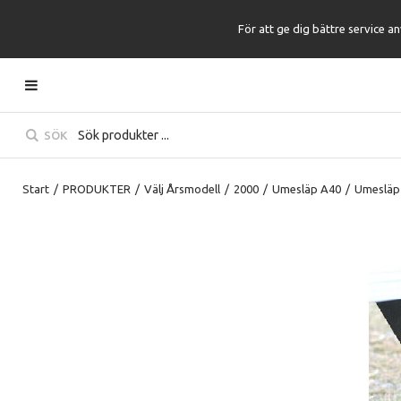
För att ge dig bättre service a
SÖK
Start
/
PRODUKTER
/
Välj Årsmodell
/
2000
/
Umesläp A40
/
Umesläp