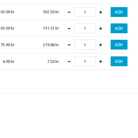
242.00
302.50
KÖP
105.00
131.25
KÖP
175.90
219.88
KÖP
6.00
7.50
KÖP