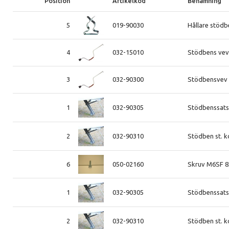
Position
Artikelkod
Benämning
5
019-90030
Hållare stödb
4
032-15010
Stödbens ve
3
032-90300
Stödbensvev 
1
032-90305
Stödbenssats
2
032-90310
Stödben st. 
6
050-02160
Skruv M6SF 
1
032-90305
Stödbenssats
2
032-90310
Stödben st. 