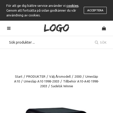
För att ge dig bättre service använder vi
cookies
.
Genom att fortsätta på sidan godkänner du vår
ACCEPTERA
användning av cookies.
SÖK
Start
/
PRODUKTER
/
Välj Årsmodell
/
2000
/
Umesläp
A10
/
Umesläp A10 1998-2003
/
Tillbehör A10-A40 1998-
2003
/
Sadelsk Winnie